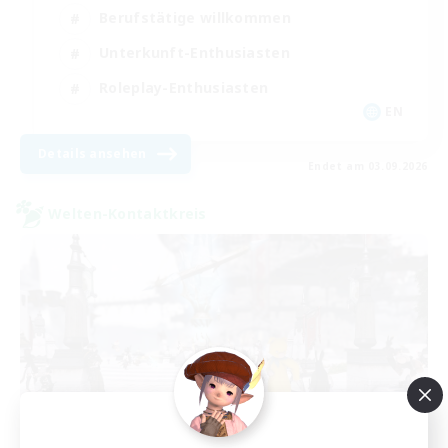
Berufstätige willkommen
Unterkunft-Enthusiasten
Roleplay-Enthusiasten
EN
Details ansehen
Endet am 03.09.2026
Welten-Kontaktkreis