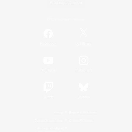
Spiel herunterladen
Offizielle Informationen
/
Facebook
X
News
YouTube
Instagram
Twitch
Bluesky
Lizenz
Regeln & Richtlinien
Datenschutzrichtlinie
Cookie-Richtlinien
Abo jetzt kündigen