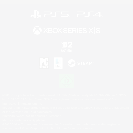
©2026 Sony Interactive Entertainment LLC."PlayStation Family Mark", "PlayStation", "PS5
logo", "PS5", "PS4 logo" and "PS4" are registered trademarks or trademarks of Sony
Interactive Entertainment Inc.
Microsoft, the XBOX Sphere mark, the Series X|S logo and XBOX Series X|S are trademarks
of the Microsoft group of companies.
Nintendo Switch is a trademark of Nintendo.
Mac is a trademark of Apple Inc.
©2026 Valve Corporation. Steam and the Steam logo are trademarks and/or registered
trademarks of Valve Corporation in the U.S. and/or other countries.