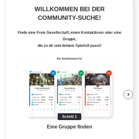
WILLKOMMEN BEI DER
Jenova Roleplay Hub
COMMUNITY-SUCHE!
Rekrutierung für neue Mitglieder
Aether
Finde eine Freie Gesellschaft, einen Kontaktkreis oder eine
999
Gesucht
Gruppe,
die zu dir und deinem Spielstil passt!
RP
So funktioniert's!
Roleplay-Enthusiasten
Lore-Enthusiasten
Screenshot-Enthusiasten
Glamour-Enthusiasten
EN
Schritt 1
Details ansehen
Eine Gruppe finden
Auf 
Endet am 12.08.2026