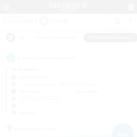
#Neulinge willkommen
#Roleplay-Enthusiasten
Tags
2
Es wurden
Gesuche gefunden!
Keine Angabe
Cactuar (Aether)
Freie Gesellschaften
KK & WKK
PvP-Teams
Wochentags
Wochenende
＃Roleplay-Enthusiasten
Sprache
Freie Gesellschaft
NEU