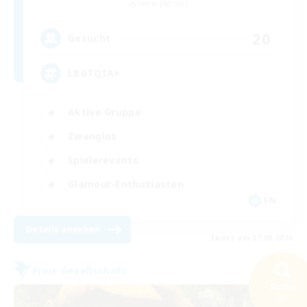
Faerie [Aether]
20
Gesucht
LBGTQIA+
Aktive Gruppe
Zwanglos
Spielerevents
Glamour-Enthusiasten
EN
Details ansehen
Endet am 27.08.2026
Freie Gesellschaft
Suche
31