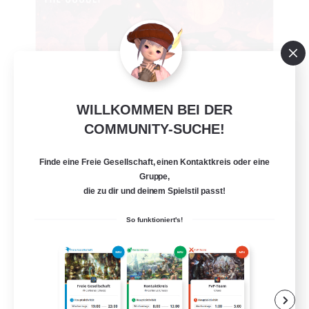
WILLKOMMEN BEI DER
COMMUNITY-SUCHE!
Occult
Rekrutierung für neue Mitglieder
Finde eine Freie Gesellschaft, einen Kontaktkreis oder eine
Faerie [Aether]
Gruppe,
die zu dir und deinem Spielstil passt!
50
Gesucht
So funktioniert's!
LGBTQ+ FRIENDLY
Neulinge willkommen
Berufstätige willkommen