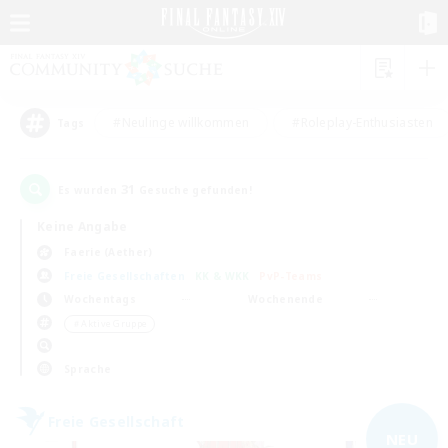
#Neulinge willkommen
#Roleplay-Enthusiasten
Tags
31
Es wurden
Gesuche gefunden!
Keine Angabe
Faerie (Aether)
Freie Gesellschaften
KK & WKK
PvP-Teams
Wochentags
Wochenende
＃Aktive Gruppe
Sprache
Freie Gesellschaft
NEU