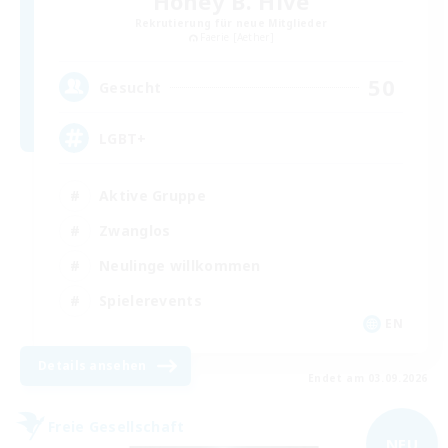
Honey B. Hive
Rekrutierung für neue Mitglieder
Faerie [Aether]
50
Gesucht
LGBT+
Aktive Gruppe
Zwanglos
Neulinge willkommen
Spielerevents
EN
Details ansehen
Endet am 03.09.2026
Freie Gesellschaft
NEU