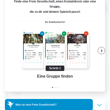
Finde eine Freie Gesellschaft, einen Kontaktkreis oder eine
Freie Gesellschaft
Gruppe,
NEU
die zu dir und deinem Spielstil passt!
So funktioniert's!
Astral Flames
Schritt 1
Rekrutierung für neue Mitglieder
Eine Gruppe finden
Auf 
Gilgamesh [Aether]
500
Gesucht
LGBTQ+ friendly
Was ist eine Freie Gesellschaft?