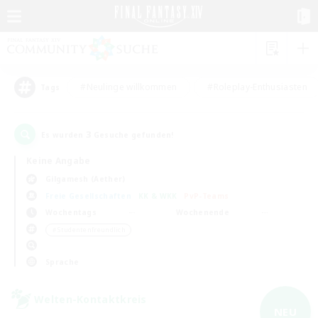
#Neulinge willkommen
#Roleplay-Enthusiasten
Tags
3
Es wurden
Gesuche gefunden!
Keine Angabe
Gilgamesh (Aether)
Freie Gesellschaften
KK & WKK
PvP-Teams
Wochentags
Wochenende
＃Studentenfreundlich
Sprache
Welten-Kontaktkreis
NEU