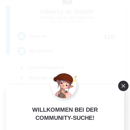
Liberty or Death
Rekrutierung für neue Mitglieder
Gilgamesh [Aether]
420
Gesucht
All Content
Elternfreundlich
Neulinge willkommen
Studentenfreundlich
Berufstätige willkommen
EN
WILLKOMMEN BEI DER
Details ansehen
COMMUNITY-SUCHE!
Endet am 01.09.2026