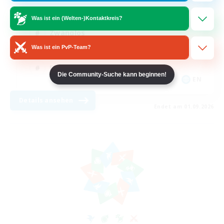
Neulinge willkommen
Was ist ein (Welten-)Kontaktkreis?
Zwanglos
Was ist ein PvP-Team?
Studentenfreundlich
Elternfreundlich
Die Community-Suche kann beginnen!
EN
Details ansehen
Endet am 01.09.2026