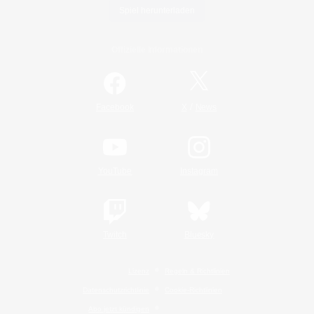
Spiel herunterladen
Offizielle Informationen
/
Facebook
X
News
YouTube
Instagram
Twitch
Bluesky
Lizenz
Regeln & Richtlinien
Datenschutzrichtlinie
Cookie-Richtlinien
Abo jetzt kündigen