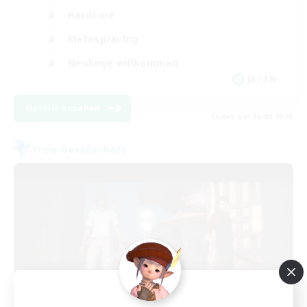
Hardcore
Mehrsprachig
Neulinge willkommen
JA / EN
Details ansehen
Endet am 06.09.2026
Freie Gesellschaft