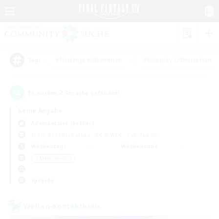
#Neulinge willkommen
#Roleplay-Enthusiasten
Tags
2
Es wurden
Gesuche gefunden!
Keine Angabe
Adamantoise (Aether)
Freie Gesellschaften
KK & WKK
PvP-Teams
Wochentags
Wochenende
＃Mehrsprachig
Sprache
Welten-Kontaktkreis