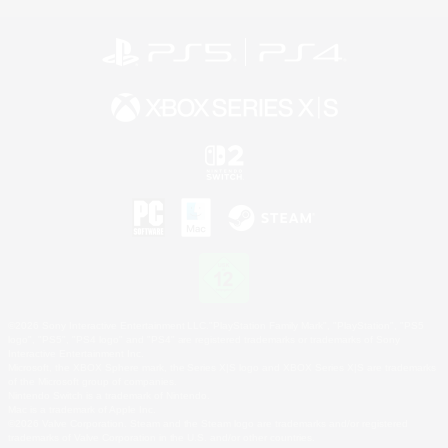
©2026 Sony Interactive Entertainment LLC."PlayStation Family Mark", "PlayStation", "PS5
logo", "PS5", "PS4 logo" and "PS4" are registered trademarks or trademarks of Sony
Interactive Entertainment Inc.
Microsoft, the XBOX Sphere mark, the Series X|S logo and XBOX Series X|S are trademarks
of the Microsoft group of companies.
Nintendo Switch is a trademark of Nintendo.
Mac is a trademark of Apple Inc.
©2026 Valve Corporation. Steam and the Steam logo are trademarks and/or registered
trademarks of Valve Corporation in the U.S. and/or other countries.