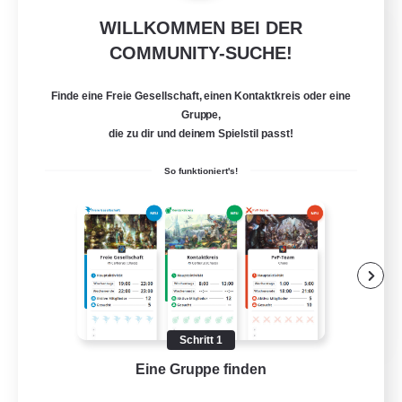
WILLKOMMEN BEI DER
Blast Radius
COMMUNITY-SUCHE!
Rekrutierung für neue Mitglieder
Adamantoise [Aether]
Finde eine Freie Gesellschaft, einen Kontaktkreis oder eine
20
Gesucht
Gruppe,
die zu dir und deinem Spielstil passt!
Midcore!
So funktioniert's!
Mehrsprachig
Neulinge willkommen
Hochstufige Inhalte
Aktive Gruppe
JA / EN
Schritt 1
Details ansehen
Eine Gruppe finden
Auf 
Endet am 03.09.2026