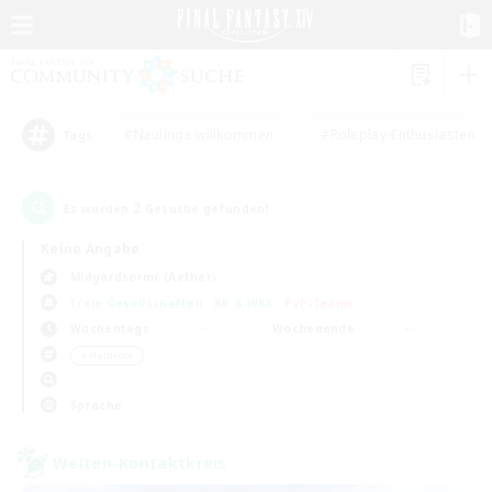
#Neulinge willkommen
#Roleplay-Enthusiasten
Tags
2
Es wurden
Gesuche gefunden!
Keine Angabe
Midgardsormr (Aether)
Freie Gesellschaften
KK & WKK
PvP-Teams
Wochentags
Wochenende
＃Hardcore
Sprache
Welten-Kontaktkreis