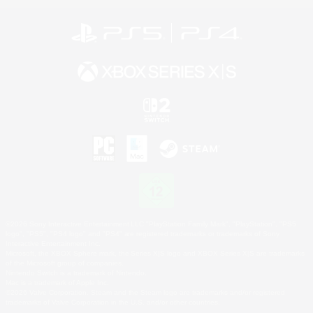
©2026 Sony Interactive Entertainment LLC."PlayStation Family Mark", "PlayStation", "PS5
logo", "PS5", "PS4 logo" and "PS4" are registered trademarks or trademarks of Sony
Interactive Entertainment Inc.
Microsoft, the XBOX Sphere mark, the Series X|S logo and XBOX Series X|S are trademarks
of the Microsoft group of companies.
Nintendo Switch is a trademark of Nintendo.
Mac is a trademark of Apple Inc.
©2026 Valve Corporation. Steam and the Steam logo are trademarks and/or registered
trademarks of Valve Corporation in the U.S. and/or other countries.