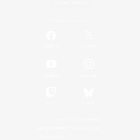
Spiel herunterladen
Offizielle Informationen
/
Facebook
X
News
YouTube
Instagram
Twitch
Bluesky
Lizenz
Regeln & Richtlinien
Datenschutzrichtlinie
Cookie-Richtlinien
Abo jetzt kündigen