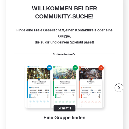
WILLKOMMEN BEI DER
The Division
COMMUNITY-SUCHE!
Rekrutierung für neue Mitglieder
Midgardsormr [Aether]
Finde eine Freie Gesellschaft, einen Kontaktkreis oder eine
10
Gesucht
Gruppe,
die zu dir und deinem Spielstil passt!
So funktioniert's!
Neulinge willkommen
Hardcore
Zwanglos
Hochstufige Inhalte
EN
Schritt 1
Details ansehen
Eine Gruppe finden
Auf 
Endet am 24.08.2026