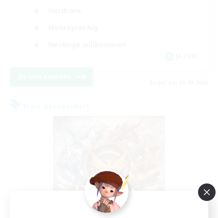
Hardcore
Mehrsprachig
Neulinge willkommen
JA / EN
Details ansehen
Endet am 05.09.2026
Freie Gesellschaft