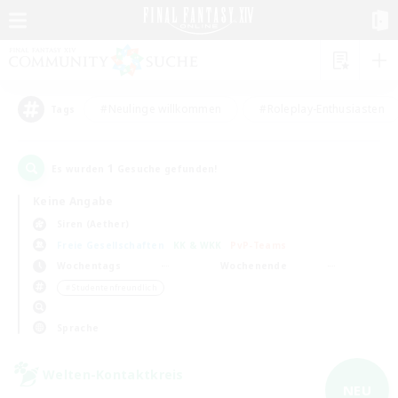
#Neulinge willkommen
#Roleplay-Enthusiasten
Tags
1
Es wurden
Gesuche gefunden!
Keine Angabe
Siren (Aether)
Freie Gesellschaften
KK & WKK
PvP-Teams
Wochentags
Wochenende
＃Studentenfreundlich
Sprache
Welten-Kontaktkreis
NEU