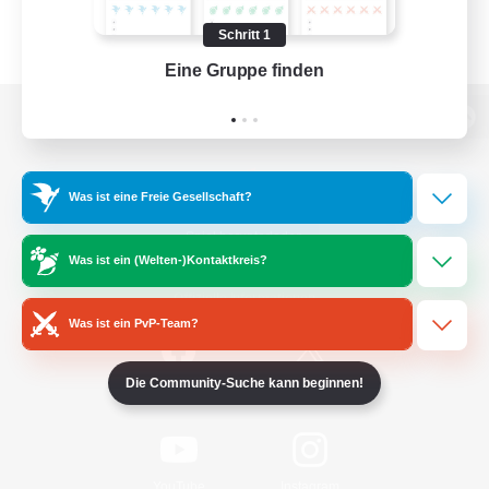
Schritt 1
Eine Gruppe finden
Auf 
Zur PC-Seite
Was ist eine Freie Gesellschaft?
Spiel herunterladen
Was ist ein (Welten-)Kontaktkreis?
Offizielle Informationen
Was ist ein PvP-Team?
Die Community-Suche kann beginnen!
/
Facebook
X
News
YouTube
Instagram