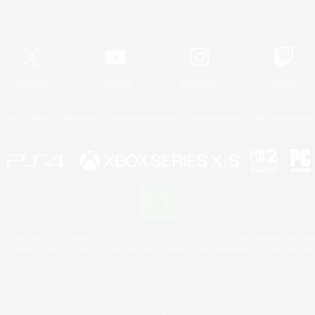
Offizielle Informationen
X
/
News
YouTube
Instagram
Twitch
Lizenz
Regeln & Richtlinien
Datenschutzrichtlinie
Cookie-Richtlinien
Abo jetzt kündige
 Family Mark", "PlayStation", "PS5 logo", "PS5", "PS4 logo" and "PS4" are registered trademark
XBOX Sphere mark, the Series X|S logo and XBOX Series X|S are trademarks of the Microsoft gro
Nintendo Switch is a trademark of Nintendo.
Mac is a trademark of Apple Inc.
eam and the Steam logo are trademarks and/or registered trademarks of Valve Corporation in the 