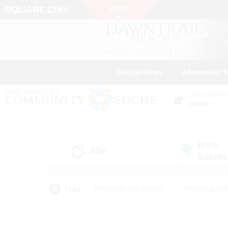
Neuigkeiten
Abenteuer 
DATENZENTR
Aether
Freie
Alle
(6)
Gesell
Tags
#Neulinge willkommen
#Roleplay-Ent
#Mehrsprachig
#Unterkunft-Enthusias
#Screenshot-Enthusiasten
#Hochstufig