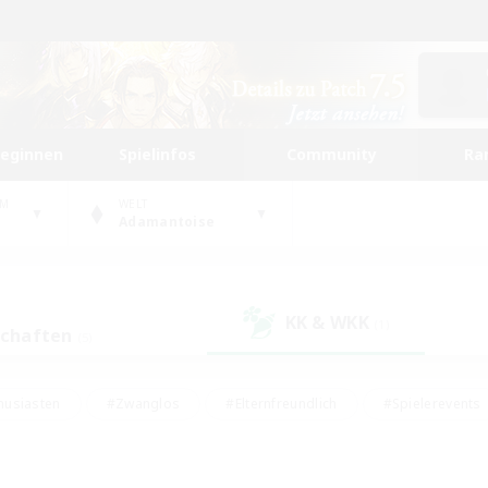
beginnen
Spielinfos
Community
Ra
UM
WELT
Adamantoise
KK & WKK
(1)
schaften
(5)
husiasten
#Zwanglos
#Elternfreundlich
#Spielerevents
ten
#Glamour-Enthusiasten
#Schatzkarten
#Studentenfr
e Inhalte
#Lore-Enthusiasten
#Handwerker/Sammler
#