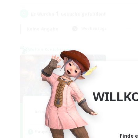
1
Es wurden
Gesuche gefunden!
Keine Angabe
Wochentags
Welten-Kontaktkreis
WILLK
Nephiliates
Rekrutierung für neue Mitglieder
Aether
Hauptaktivität
Finde 