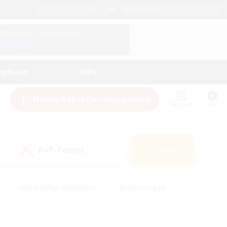
Deutsch
Check deine Charakterdetails
Einloggen
nglisten
Hilfe
Neues Rekrutierungsgesuch
Merkliste
Hilfe
PvP-Teams
Suche
(0)
#Berufstätige willkommen
#Aktive Gruppe
eundlich
#Hardcore
#Hohe Jagd
Hobbys/Interessen
#PvP-Enthusiasten