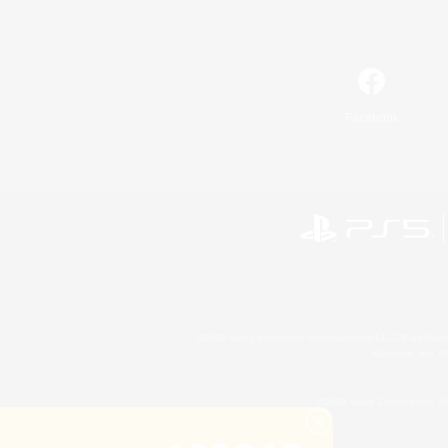
Facebook
©2026 Sony Interactive Entertainment LLC."PlayStation
Microsoft, the 
©2026 Valve Corporation. St