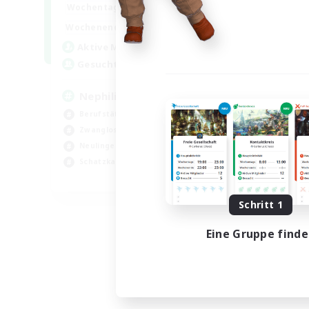
1:00
24:00
Wochentags
1:00
24:00
Wochenende
50
Aktive Mitglieder
999
Gesucht
Nephiliates
Berufstätige willkommen
Zwanglos
Neulinge willkommen
Schatzkarten
EN
Endet am 06.09.2026
Schritt 1
Eine Gruppe find