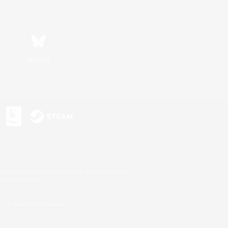
Bluesky
n
s or trademarks of Sony Interactive Entertainment Inc.
up of companies.
U.S. and/or other countries.