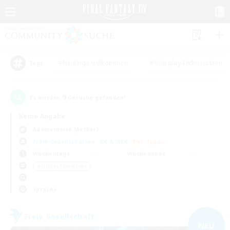
#Neulinge willkommen
#Roleplay-Enthusiasten
Tags
9
Es wurden
Gesuche gefunden!
Keine Angabe
Adamantoise (Aether)
Freie Gesellschaften
KK & WKK
PvP-Teams
Wochentags
Wochenende
＃Hobbys/Interessen
Sprache
Freie Gesellschaft
NEU