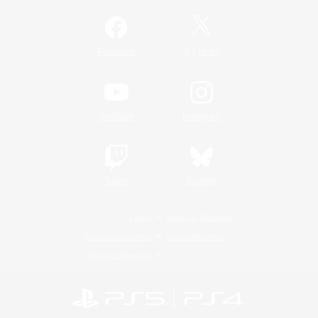
/
Facebook
X
News
YouTube
Instagram
Twitch
Bluesky
Lizenz
Regeln & Richtlinien
Datenschutzrichtlinie
Cookie-Richtlinien
Abo jetzt kündigen