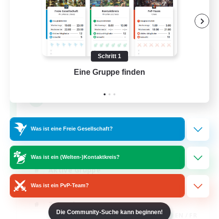
FFXIV NA Network
Schritt 1
Rekrutierung für neue Mitglieder
Eine Gruppe finden
Auf 
Aether
--
Gesucht
Players events social
Was ist eine Freie Gesellschaft?
Neulinge willkommen
Was ist ein (Welten-)Kontaktkreis?
Aktive Gruppe
Hobbys/Interessen
Was ist ein PvP-Team?
Zwanglos
Die Community-Suche kann beginnen!
EN / FR