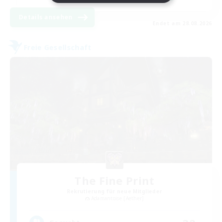
Details ansehen
Endet am 28.08.2026
Freie Gesellschaft
The Fine Print
Rekrutierung für neue Mitglieder
Adamantoise [Aether]