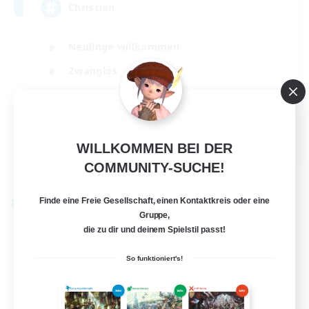
Christian
Neulinge willkommen
Zwanglos
Hobbys/Interessen
Elternfreundlich
EN
WILLKOMMEN BEI DER
Details ansehen
COMMUNITY-SUCHE!
Endet am 01.09.2026
Finde eine Freie Gesellschaft, einen Kontaktkreis oder eine
Welten-Kontaktkreis
Gruppe,
die zu dir und deinem Spielstil passt!
So funktioniert's!