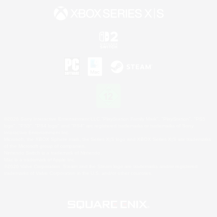
©2026 Sony Interactive Entertainment LLC."PlayStation Family Mark", "PlayStation", "PS5
logo", "PS5", "PS4 logo" and "PS4" are registered trademarks or trademarks of Sony
Interactive Entertainment Inc.
Microsoft, the XBOX Sphere mark, the Series X|S logo and XBOX Series X|S are trademarks
of the Microsoft group of companies.
Nintendo Switch is a trademark of Nintendo.
Mac is a trademark of Apple Inc.
©2026 Valve Corporation. Steam and the Steam logo are trademarks and/or registered
trademarks of Valve Corporation in the U.S. and/or other countries.