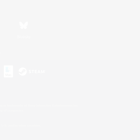
Bluesky
n
s or trademarks of Sony Interactive Entertainment Inc.
up of companies.
U.S. and/or other countries.