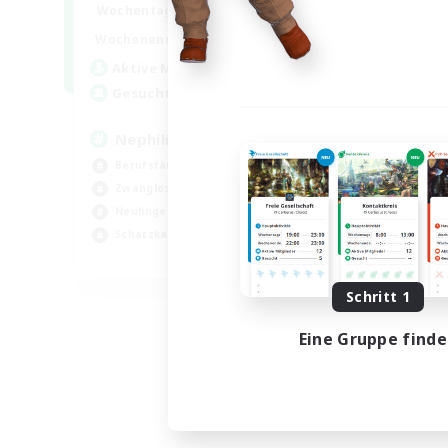
1:00
24:00
Wochentags
1:00
24:00
Wochenende
50
Aktive Mitglieder
999
Gesucht
Nephiliates
Berufstätige willkommen
Zwanglos
Neulinge willkommen
Schatzkarten
EN
Endet am 06.09.2026
Schritt 1
Eine Gruppe find