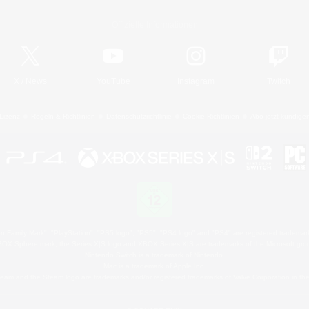
Offizielle Informationen
X
/
News
YouTube
Instagram
Twitch
Lizenz
Regeln & Richtlinien
Datenschutzrichtlinie
Cookie-Richtlinien
Abo jetzt kündige
 Family Mark", "PlayStation", "PS5 logo", "PS5", "PS4 logo" and "PS4" are registered trademark
XBOX Sphere mark, the Series X|S logo and XBOX Series X|S are trademarks of the Microsoft gro
Nintendo Switch is a trademark of Nintendo.
Mac is a trademark of Apple Inc.
eam and the Steam logo are trademarks and/or registered trademarks of Valve Corporation in the 