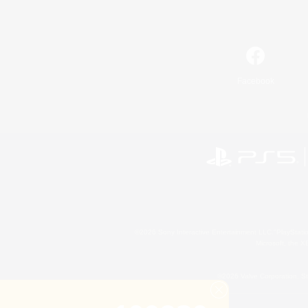
Facebook
©2026 Sony Interactive Entertainment LLC."PlayStation
Microsoft, the 
©2026 Valve Corporation. St