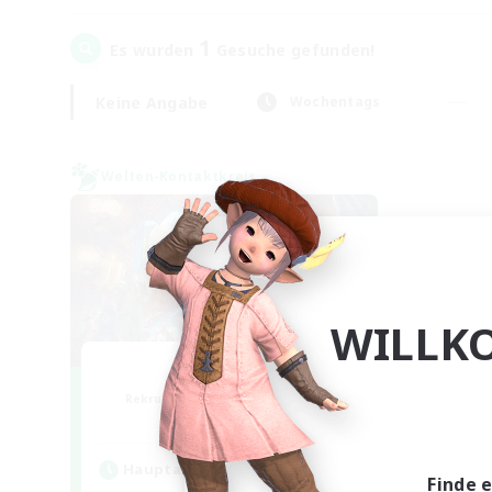
1
Es wurden
Gesuche gefunden!
Keine Angabe
Wochentags
Welten-Kontaktkreis
WILLK
Nephiliates
Rekrutierung für neue Mitglieder
Aether
Hauptaktivität
Finde 