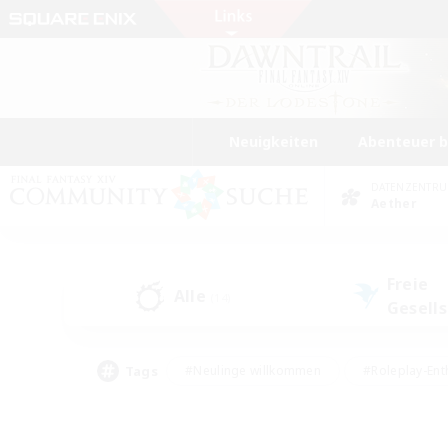
Neuigkeiten
Abenteuer 
DATENZENTR
Aether
Freie
Alle
(14)
Gesell
Tags
#Neulinge willkommen
#Roleplay-Ent
#Mehrsprachig
#Glamour-Enthusiasten
#Hochstufige Inhalte
#Hohe Ja