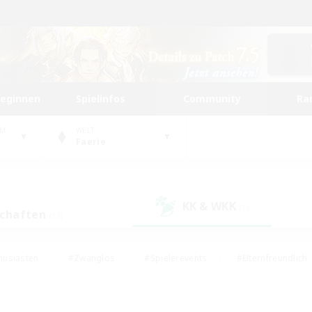
beginnen
Spielinfos
Community
Ra
UM
WELT
Faerie
KK & WKK
(1)
schaften
(13)
husiasten
#Zwanglos
#Spielerevents
#Elternfreundlich
#Unterkunft-Enthusiasten
#Studentenfreundlich
#Hardcore
gd
#Handwerker/Sammler
#Lore-Enthusiasten
#Hobbys/