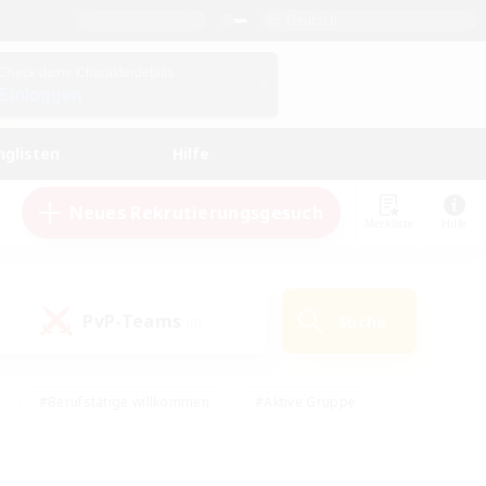
Deutsch
Check deine Charakterdetails
Einloggen
nglisten
Hilfe
Neues Rekrutierungsgesuch
Merkliste
Hilfe
PvP-Teams
Suche
(0)
#Berufstätige willkommen
#Aktive Gruppe
#Schatzkarten
#Screenshot-Enthusiasten
Interessen
#PvP-Enthusiasten