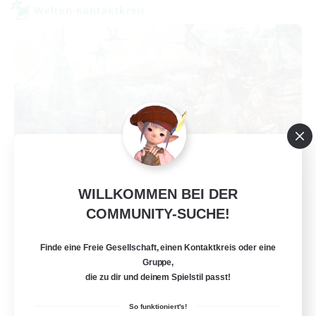
Welten-Kontaktkreis
WILLKOMMEN BEI DER
FFXIV NA Network
COMMUNITY-SUCHE!
Rekrutierung für neue Mitglieder
Aether
Finde eine Freie Gesellschaft, einen Kontaktkreis oder eine
--
Gesucht
Gruppe,
die zu dir und deinem Spielstil passt!
Players events social
So funktioniert's!