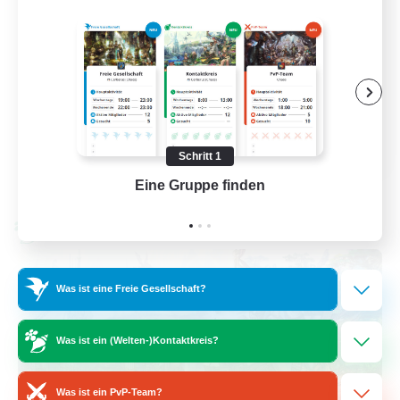
Neulinge willkommen
Aktive Gruppe
Hobbys/Interessen
Zwanglos
EN / FR
Schritt 1
Details ansehen
Eine Gruppe finden
Auf 
Endet am 28.08.2026
Welten-Kontaktkreis
Was ist eine Freie Gesellschaft?
Was ist ein (Welten-)Kontaktkreis?
Was ist ein PvP-Team?