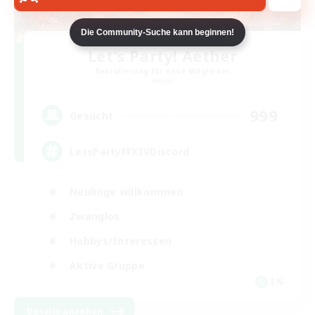
Die Community-Suche kann beginnen!
Let's Party! Aether
Rekrutierung für neue Mitglieder
Aether
999
Gesucht
LetsPartyFFXIVDiscord
Neulinge willkommen
Zwanglos
Hobbys/Interessen
Aktive Gruppe
EN
Details ansehen