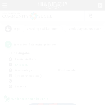
#Neulinge willkommen
#Roleplay-Enthusiasten
Tags
4
Es wurden
Gesuche gefunden!
Keine Angabe
Faerie (Aether)
KK & WKK
Wochentags
Wochenende
＃Hobbys/Interessen
Sprache
Welten-Kontaktkreis