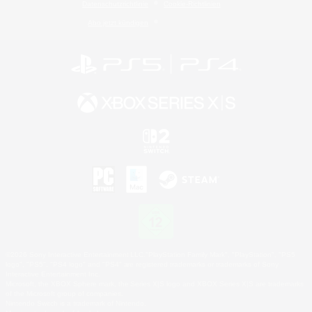
Datenschutzrichtlinie
Cookie-Richtlinien
Abo jetzt kündigen
©2026 Sony Interactive Entertainment LLC."PlayStation Family Mark", "PlayStation", "PS5
logo", "PS5", "PS4 logo" and "PS4" are registered trademarks or trademarks of Sony
Interactive Entertainment Inc.
Microsoft, the XBOX Sphere mark, the Series X|S logo and XBOX Series X|S are trademarks
of the Microsoft group of companies.
Nintendo Switch is a trademark of Nintendo.