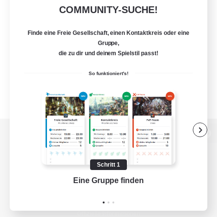
COMMUNITY-SUCHE!
Finde eine Freie Gesellschaft, einen Kontaktkreis oder eine
Gruppe,
die zu dir und deinem Spielstil passt!
So funktioniert's!
Zur PC-Seite
Schritt 1
Eine Gruppe finden
Auf 
Spiel herunterladen
Offizielle Informationen