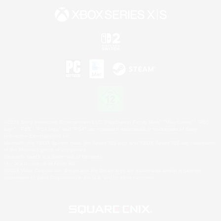
©2026 Sony Interactive Entertainment LLC."PlayStation Family Mark", "PlayStation", "PS5
logo", "PS5", "PS4 logo" and "PS4" are registered trademarks or trademarks of Sony
Interactive Entertainment Inc.
Microsoft, the XBOX Sphere mark, the Series X|S logo and XBOX Series X|S are trademarks
of the Microsoft group of companies.
Nintendo Switch is a trademark of Nintendo.
Mac is a trademark of Apple Inc.
©2026 Valve Corporation. Steam and the Steam logo are trademarks and/or registered
trademarks of Valve Corporation in the U.S. and/or other countries.