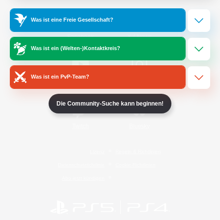
Was ist eine Freie Gesellschaft?
/
Facebook
X
News
Was ist ein (Welten-)Kontaktkreis?
Was ist ein PvP-Team?
YouTube
Instagram
Die Community-Suche kann beginnen!
Twitch
Bluesky
Lizenz
Regeln & Richtlinien
Datenschutzrichtlinie
Cookie-Richtlinien
Abo jetzt kündigen