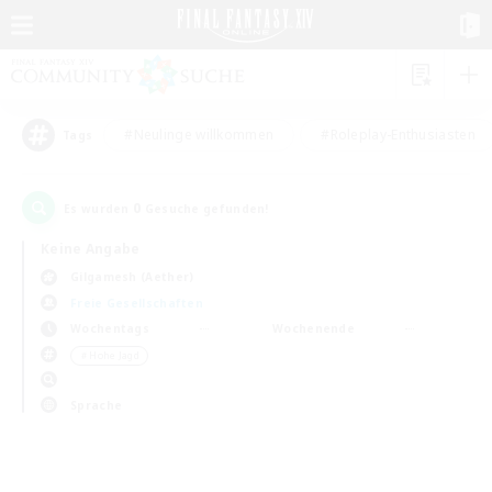
#Neulinge willkommen
#Roleplay-Enthusiasten
Tags
0
Es wurden
Gesuche gefunden!
Keine Angabe
Gilgamesh (Aether)
Freie Gesellschaften
Wochentags
Wochenende
＃Hohe Jagd
Sprache