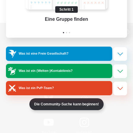
Schritt 1
Eine Gruppe finden
Auf 
Zur PC-Seite
Was ist eine Freie Gesellschaft?
Spiel herunterladen
Was ist ein (Welten-)Kontaktkreis?
Offizielle Informationen
Was ist ein PvP-Team?
Die Community-Suche kann beginnen!
/
Facebook
X
News
YouTube
Instagram