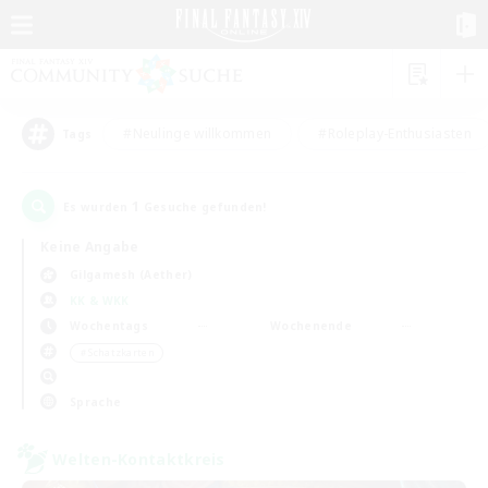
#Neulinge willkommen
#Roleplay-Enthusiasten
Tags
1
Es wurden
Gesuche gefunden!
Keine Angabe
Gilgamesh (Aether)
KK & WKK
Wochentags
Wochenende
＃Schatzkarten
Sprache
Welten-Kontaktkreis