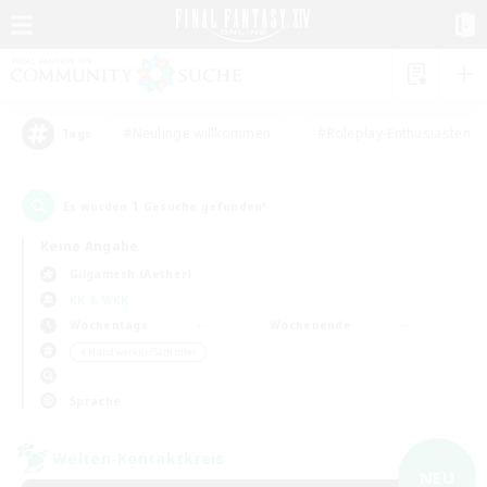
#Neulinge willkommen
#Roleplay-Enthusiasten
Tags
1
Es wurden
Gesuche gefunden!
Keine Angabe
Gilgamesh (Aether)
KK & WKK
Wochentags
Wochenende
＃Handwerker/Sammler
Sprache
Welten-Kontaktkreis
NEU