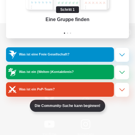
Schritt 1
Eine Gruppe finden
Auf 
Zur PC-Seite
Was ist eine Freie Gesellschaft?
Spiel herunterladen
Was ist ein (Welten-)Kontaktkreis?
Offizielle Informationen
Was ist ein PvP-Team?
Die Community-Suche kann beginnen!
/
Facebook
X
News
YouTube
Instagram