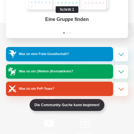
Schritt 1
Eine Gruppe finden
Auf 
Zur PC-Seite
Was ist eine Freie Gesellschaft?
Spiel herunterladen
Was ist ein (Welten-)Kontaktkreis?
Offizielle Informationen
Was ist ein PvP-Team?
Die Community-Suche kann beginnen!
/
Facebook
X
News
YouTube
Instagram