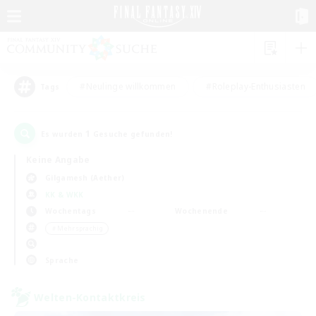
#Neulinge willkommen
#Roleplay-Enthusiasten
Tags
1
Es wurden
Gesuche gefunden!
Keine Angabe
Gilgamesh (Aether)
KK & WKK
Wochentags
Wochenende
＃Mehrsprachig
Sprache
Welten-Kontaktkreis