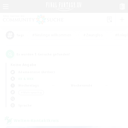
#Neulinge willkommen
#Zwanglos
#Rolepl
Tags
1
Es wurden
Gesuche gefunden!
Keine Angabe
Adamantoise (Aether)
KK & WKK
Wochentags
Wochenende
＃Mehrsprachig
Sprache
Welten-Kontaktkreis