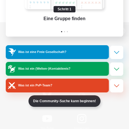
Schritt 1
Eine Gruppe finden
Auf 
Zur PC-Seite
Was ist eine Freie Gesellschaft?
Spiel herunterladen
Was ist ein (Welten-)Kontaktkreis?
Offizielle Informationen
Was ist ein PvP-Team?
Die Community-Suche kann beginnen!
/
Facebook
X
News
YouTube
Instagram