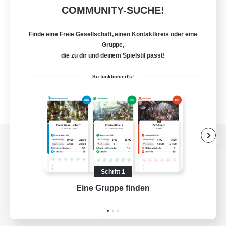
COMMUNITY-SUCHE!
Finde eine Freie Gesellschaft, einen Kontaktkreis oder eine
Gruppe,
die zu dir und deinem Spielstil passt!
So funktioniert's!
Zur PC-Seite
Schritt 1
Eine Gruppe finden
Auf 
Spiel herunterladen
Offizielle Informationen