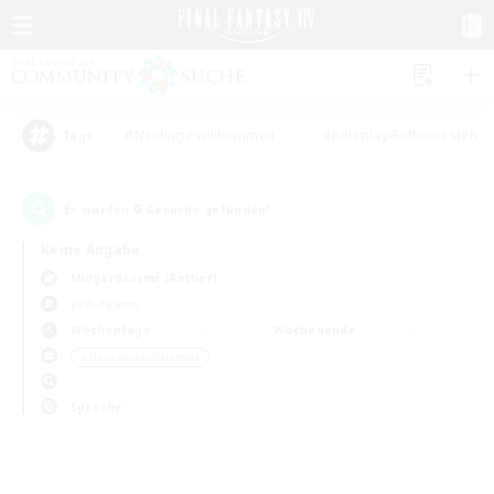
#Neulinge willkommen
#Roleplay-Enthusiasten
Tags
0
Es wurden
Gesuche gefunden!
Keine Angabe
Midgardsormr (Aether)
PvP-Teams
Wochentags
Wochenende
＃Handwerker/Sammler
Sprache