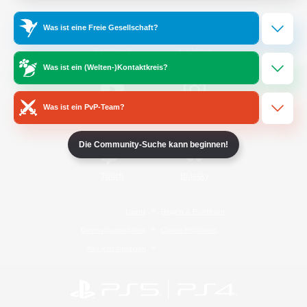
Was ist eine Freie Gesellschaft?
/
Facebook
X
News
Was ist ein (Welten-)Kontaktkreis?
Was ist ein PvP-Team?
YouTube
Instagram
Die Community-Suche kann beginnen!
Twitch
Bluesky
Lizenz
Regeln & Richtlinien
Datenschutzrichtlinie
Cookie-Richtlinien
Abo jetzt kündigen