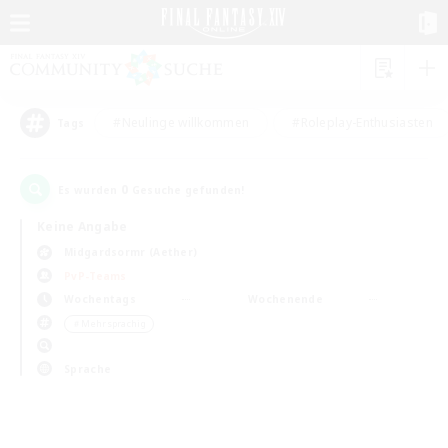
#Neulinge willkommen
#Roleplay-Enthusiasten
Tags
0
Es wurden
Gesuche gefunden!
Keine Angabe
Midgardsormr (Aether)
PvP-Teams
Wochentags
Wochenende
＃Mehrsprachig
Sprache