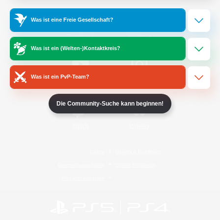
Was ist eine Freie Gesellschaft?
/
Facebook
X
News
Was ist ein (Welten-)Kontaktkreis?
Was ist ein PvP-Team?
YouTube
Instagram
Die Community-Suche kann beginnen!
Twitch
Bluesky
Lizenz
Regeln & Richtlinien
Datenschutzrichtlinie
Cookie-Richtlinien
Abo jetzt kündigen