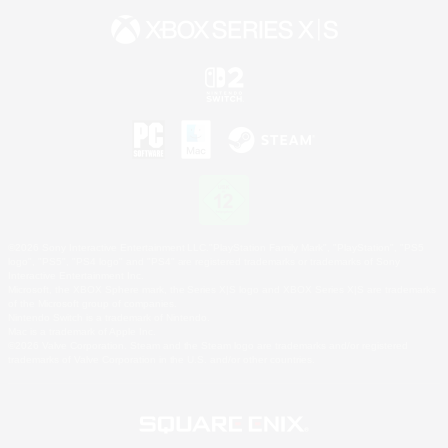
©2026 Sony Interactive Entertainment LLC."PlayStation Family Mark", "PlayStation", "PS5
logo", "PS5", "PS4 logo" and "PS4" are registered trademarks or trademarks of Sony
Interactive Entertainment Inc.
Microsoft, the XBOX Sphere mark, the Series X|S logo and XBOX Series X|S are trademarks
of the Microsoft group of companies.
Nintendo Switch is a trademark of Nintendo.
Mac is a trademark of Apple Inc.
©2026 Valve Corporation. Steam and the Steam logo are trademarks and/or registered
trademarks of Valve Corporation in the U.S. and/or other countries.