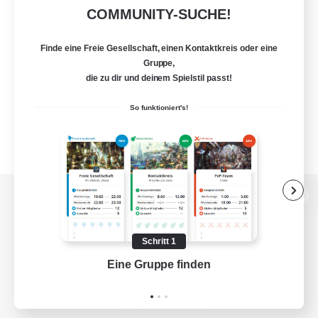
COMMUNITY-SUCHE!
Finde eine Freie Gesellschaft, einen Kontaktkreis oder eine
Gruppe,
die zu dir und deinem Spielstil passt!
So funktioniert's!
Zur PC-Seite
Schritt 1
Eine Gruppe finden
Auf 
Spiel herunterladen
Offizielle Informationen