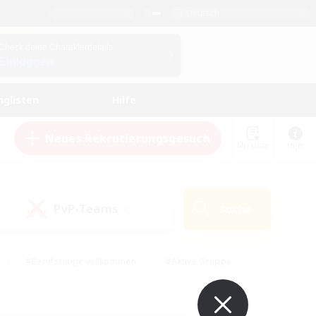
Deutsch
Check deine Charakterdetails
Einloggen
nglisten
Hilfe
Neues Rekrutierungsgesuch
Merkliste
Hilfe
PvP-Teams
Suche
(0)
#Berufstätige willkommen
#Aktive Gruppe
en
#Handwerker/Sammler
#Hohe Jagd
Enthusiasten
#PvP-Enthusiasten