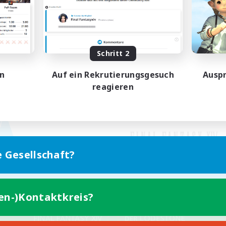
Schritt 2
en
Auf ein Rekrutierungsgesuch
Auspr
reagieren
e Gesellschaft?
ten-)Kontaktkreis?
Version für Mobilgeräte