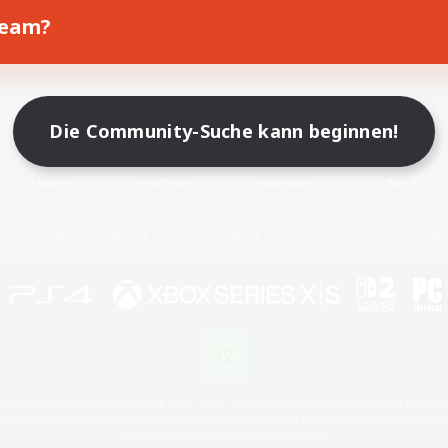
Team?
Spiel herunterladen
Offizielle Informationen
Die Community-Suche kann beginnen!
X
/
News
YouTube
Instagram
Twitch
Lizenz
Regeln & Richtlinien
Datenschutzrichtlinie
Cookie-Richtlinien
Abo jetzt kündige
 Family Mark", "PlayStation", "PS5 logo", "PS5", "PS4 logo" and "PS4" are registered trademark
XBOX Sphere mark, the Series X|S logo and XBOX Series X|S are trademarks of the Microsoft gro
Nintendo Switch is a trademark of Nintendo.