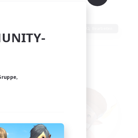
Sprache
Bearbeiten
UNITY-
Gruppe,
funden.
tern!