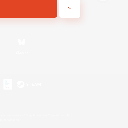
Bluesky
n
s or trademarks of Sony Interactive Entertainment Inc.
up of companies.