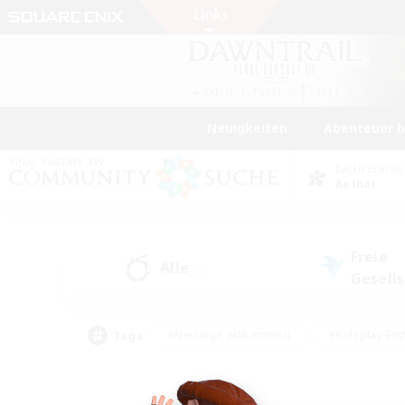
Neuigkeiten
Abenteuer 
DATENZENTR
Aether
Freie
Alle
(0)
Gesell
Tags
#Neulinge willkommen
#Roleplay-Ent
#Mehrsprachig
#Studentenfreundlich
#Screenshot-Enthusiasten
#Har