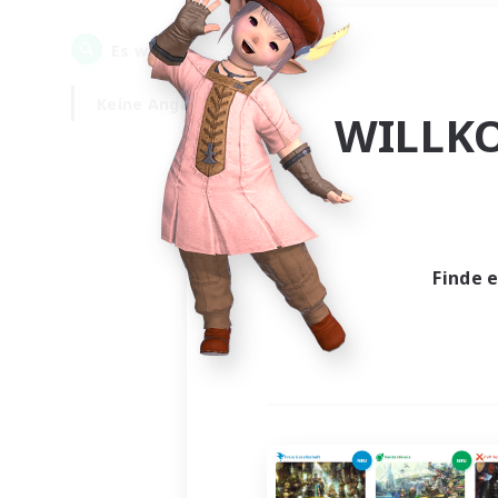
0
Es wurden
Gesuche gefunden!
Keine Angabe
Wochentags
WILLK
Finde 
Es wur
Nich