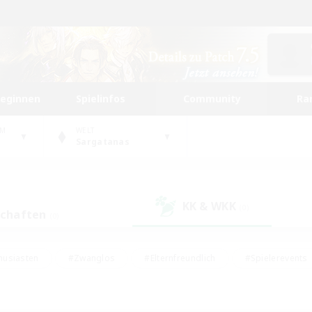
beginnen
Spielinfos
Community
Ra
UM
WELT
Sargatanas
KK & WKK
(0)
schaften
(0)
husiasten
#Zwanglos
#Elternfreundlich
#Spielerevents
#Unterkunft-Enthusiasten
#Glamour-Enthusiasten
#Schatzkart
dcore
#Hochstufige Inhalte
#Hobbys/Interessen
#Lore-