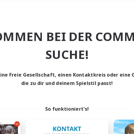
Wochenende
＃Hohe Jagd
OMMEN BEI DER COMM
SUCHE!
eine Freie Gesellschaft, einen Kontaktkreis oder eine 
0 Gesuche
die zu dir und deinem Spielstil passt!
den keine Gesuche ge
So funktioniert's!
t aufgeben! Versuche es mit anderen Suchfil