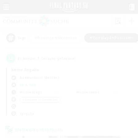
#Neulinge willkommen
#Roleplay-Enthusiasten
Tags
1
Es wurden
Gesuche gefunden!
Keine Angabe
Adamantoise (Aether)
KK & WKK
Wochentags
Wochenende
＃Roleplay-Enthusiasten
Sprache
Welten-Kontaktkreis