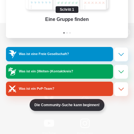
Schritt 1
Eine Gruppe finden
Auf 
Zur PC-Seite
Was ist eine Freie Gesellschaft?
Spiel herunterladen
Was ist ein (Welten-)Kontaktkreis?
Offizielle Informationen
Was ist ein PvP-Team?
Die Community-Suche kann beginnen!
/
Facebook
X
News
YouTube
Instagram