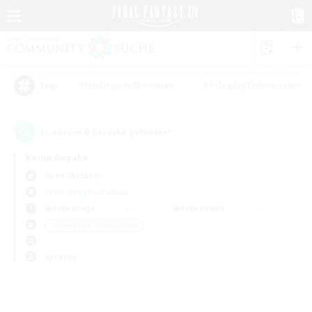
#Neulinge willkommen
#Roleplay-Enthusiasten
Tags
0
Es wurden
Gesuche gefunden!
Keine Angabe
Siren (Aether)
Freie Gesellschaften
Wochentags
Wochenende
＃Screenshot-Enthusiasten
Sprache