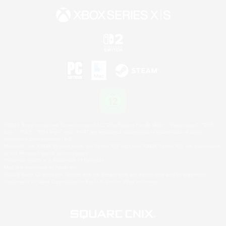
©2026 Sony Interactive Entertainment LLC."PlayStation Family Mark", "PlayStation", "PS5
logo", "PS5", "PS4 logo" and "PS4" are registered trademarks or trademarks of Sony
Interactive Entertainment Inc.
Microsoft, the XBOX Sphere mark, the Series X|S logo and XBOX Series X|S are trademarks
of the Microsoft group of companies.
Nintendo Switch is a trademark of Nintendo.
Mac is a trademark of Apple Inc.
©2026 Valve Corporation. Steam and the Steam logo are trademarks and/or registered
trademarks of Valve Corporation in the U.S. and/or other countries.