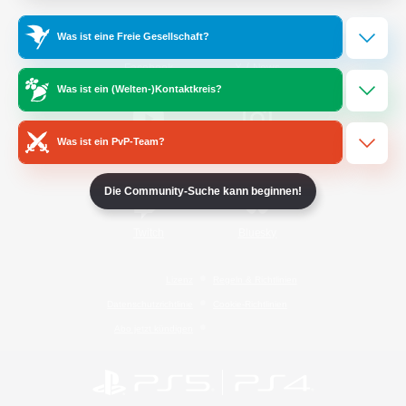
Was ist eine Freie Gesellschaft?
/
Facebook
X
News
Was ist ein (Welten-)Kontaktkreis?
Was ist ein PvP-Team?
YouTube
Instagram
Die Community-Suche kann beginnen!
Twitch
Bluesky
Lizenz
Regeln & Richtlinien
Datenschutzrichtlinie
Cookie-Richtlinien
Abo jetzt kündigen