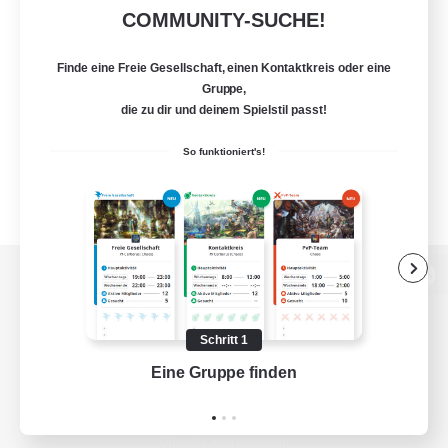
COMMUNITY-SUCHE!
Finde eine Freie Gesellschaft, einen Kontaktkreis oder eine
Gruppe,
die zu dir und deinem Spielstil passt!
So funktioniert's!
Zur PC-Seite
Schritt 1
Eine Gruppe finden
Auf 
Spiel herunterladen
Offizielle Informationen