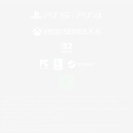
©2026 Sony Interactive Entertainment LLC."PlayStation Family Mark", "PlayStation", "PS5
logo", "PS5", "PS4 logo" and "PS4" are registered trademarks or trademarks of Sony
Interactive Entertainment Inc.
Microsoft, the XBOX Sphere mark, the Series X|S logo and XBOX Series X|S are trademarks
of the Microsoft group of companies.
Nintendo Switch is a trademark of Nintendo.
Mac is a trademark of Apple Inc.
©2026 Valve Corporation. Steam and the Steam logo are trademarks and/or registered
trademarks of Valve Corporation in the U.S. and/or other countries.