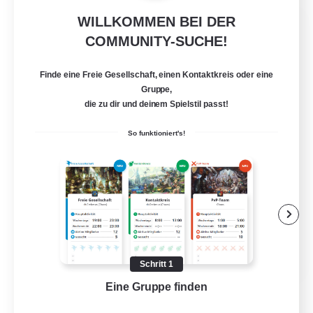
WILLKOMMEN BEI DER
Milk&Cookies Raiders
COMMUNITY-SUCHE!
Rekrutierung für neue Mitglieder
Aether
Finde eine Freie Gesellschaft, einen Kontaktkreis oder eine
20
Gesucht
Gruppe,
die zu dir und deinem Spielstil passt!
Raiding Community
So funktioniert's!
Aktive Gruppe
Hochstufige Inhalte
Screenshot-Enthusiasten
Glamour-Enthusiasten
EN
Schritt 1
Details ansehen
Eine Gruppe finden
Auf 
Endet am 12.08.2026