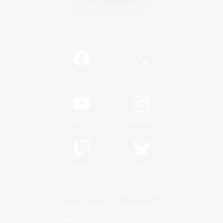
Spiel herunterladen
Offizielle Informationen
/
Facebook
X
News
YouTube
Instagram
Twitch
Bluesky
Lizenz
Regeln & Richtlinien
Datenschutzrichtlinie
Cookie-Richtlinien
Abo jetzt kündigen