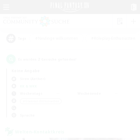
#Neulinge willkommen
#Roleplay-Enthusiasten
Tags
2
Es wurden
Gesuche gefunden!
Keine Angabe
Siren (Aether)
KK & WKK
Wochentags
Wochenende
＃Glamour-Enthusiasten
Sprache
Welten-Kontaktkreis