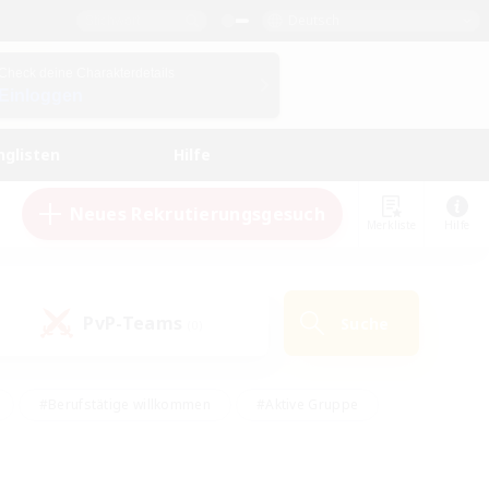
Deutsch
Check deine Charakterdetails
Einloggen
nglisten
Hilfe
Neues Rekrutierungsgesuch
Merkliste
Hilfe
PvP-Teams
Suche
(0)
#Berufstätige willkommen
#Aktive Gruppe
eundlich
#Hardcore
#Hohe Jagd
Hobbys/Interessen
#PvP-Enthusiasten