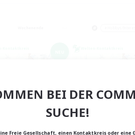
Wochenende
＃Hobbys/Intere
n-Kontaktkreis
Welten-Kontaktkreis
NEU
OMMEN BEI DER COMM
Trials of Fantasy
FFXIV NA Netw
SUCHE!
rutierung für neue Mitglieder
Rekrutierung für neue Mitg
Aether
Aether
ptaktivität
Hauptaktivität
eine Freie Gesellschaft, einen Kontaktkreis oder eine 