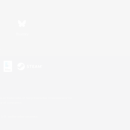
Bluesky
n
s or trademarks of Sony Interactive Entertainment Inc.
up of companies.
U.S. and/or other countries.