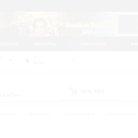
beginnen
Spielinfos
Community
Ra
UM
WELT
Siren
KK & WKK
(4)
schaften
(3)
husiasten
#Zwanglos
#Elternfreundlich
#Spielerevents
ten
#Glamour-Enthusiasten
#Schatzkarten
#Studentenfr
e Inhalte
#Lore-Enthusiasten
#Handwerker/Sammler
#