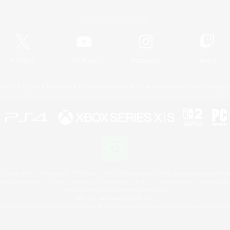
Offizielle Informationen
X
/
News
YouTube
Instagram
Twitch
Lizenz
Regeln & Richtlinien
Datenschutzrichtlinie
Cookie-Richtlinien
Abo jetzt kündige
 Family Mark", "PlayStation", "PS5 logo", "PS5", "PS4 logo" and "PS4" are registered trademark
XBOX Sphere mark, the Series X|S logo and XBOX Series X|S are trademarks of the Microsoft gro
Nintendo Switch is a trademark of Nintendo.
Mac is a trademark of Apple Inc.
eam and the Steam logo are trademarks and/or registered trademarks of Valve Corporation in the 