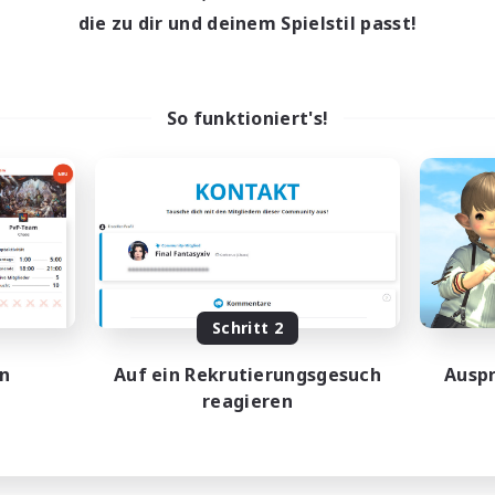
0:00
23:00
0:00
entags
Wochentags
die zu dir und deinem Spielstil passt!
1:00
24:00
0:00
enende
Wochenende
55
ive Mitglieder
Aktive Mitglieder
777
sucht
Gesucht
So funktioniert's!
ee Trial Community  ❤
Players events socia
linge willkommen
Neulinge willkommen
nglos
Aktive Gruppe
bys/Interessen
Hobbys/Interessen
Zwanglos
EN
Endet am 01.09.2026
Endet a
Schritt 2
en
Auf ein Rekrutierungsgesuch
Auspr
reagieren