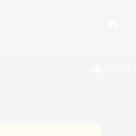
Facebook
©2026 Sony Interactive Entertainment LLC."PlayStation
Microsoft, the 
©2026 Valve Corporation. St