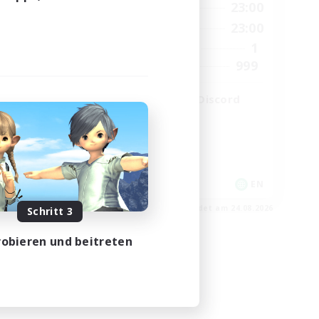
23:00
0:00
23:00
Wochentags
23:00
0:00
23:00
Wochenende
680
1
Aktive Mitglieder
--
999
Gesucht
l
LetsPartyFFXIVDiscord
Neulinge willkommen
Zwanglos
Hobbys/Interessen
Aktive Gruppe
EN / FR
EN
m 28.08.2026
Endet am 24.08.2026
Schritt 3
obieren und beitreten