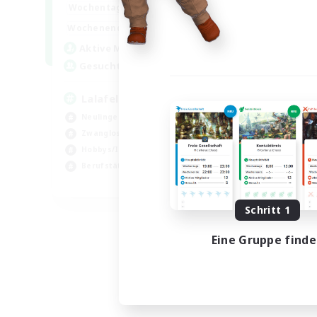
4:00
12:00
Wochentags
Woch
1:00
24:00
Wochenende
Woch
777
Aktive Mitglieder
Akt
--
Gesucht
Ge
Lalafell Aether
Fr
Neulinge willkommen
Neu
Zwanglos
Zwa
Hobbys/Interessen
Hob
Berufstätige willkommen
EN
Endet am 05.09.2026
Schritt 1
Eine Gruppe find