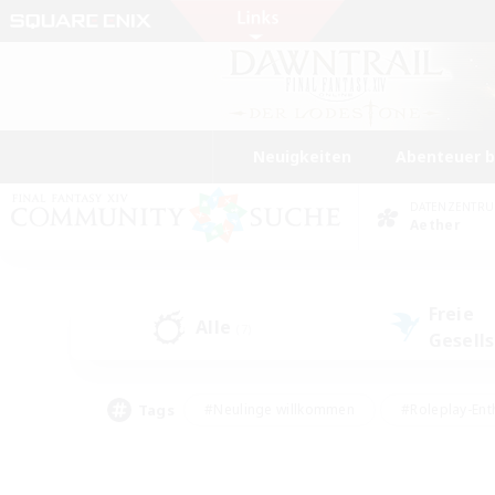
Neuigkeiten
Abenteuer 
DATENZENTR
Aether
Freie
Alle
(7)
Gesell
Tags
#Neulinge willkommen
#Roleplay-Ent
#Mehrsprachig
#Unterkunft-Enthusias
#Screenshot-Enthusiasten
#Hochstufig