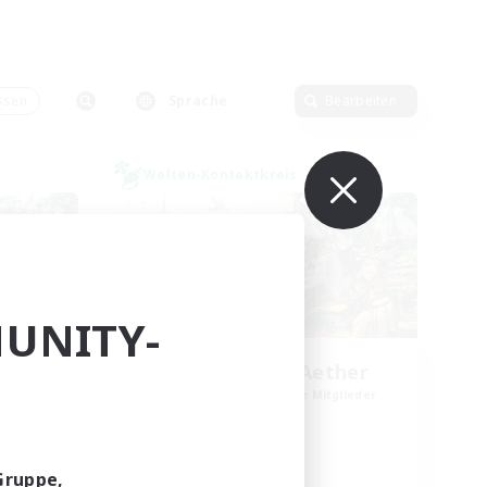
ssen
Sprache
Bearbeiten
Welten-Kontaktkreis
UNITY-
ork
Let's Party! Aether
lieder
Rekrutierung für neue Mitglieder
Aether
Hauptaktivität
Gruppe,