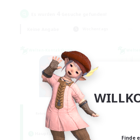
4
Es wurden
Gesuche gefunden!
Keine Angabe
Wochentags
Welten-Kontaktkreis
Welte
WILLK
PotatoChat
Rekrutierung für neue Mitglieder
Rek
Aether
Hauptaktivität
Hau
Finde 