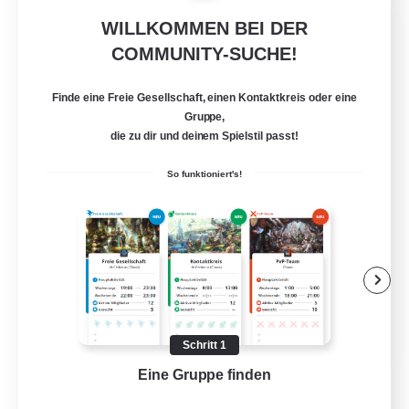
WILLKOMMEN BEI DER
Miqo'te Master Race
COMMUNITY-SUCHE!
Rekrutierung für neue Mitglieder
Aether
Finde eine Freie Gesellschaft, einen Kontaktkreis oder eine
--
Gesucht
Gruppe,
die zu dir und deinem Spielstil passt!
#Miqo'tes
So funktioniert's!
Berufstätige willkommen
Elternfreundlich
Neulinge willkommen
Aktive Gruppe
EN
Schritt 1
Details ansehen
Eine Gruppe finden
Auf 
Endet am 14.08.2026