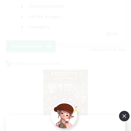
Elternfreundlich
Aktive Gruppe
Zwanglos
EN
Details ansehen
Endet am 04.09.2026
Welten-Kontaktkreis