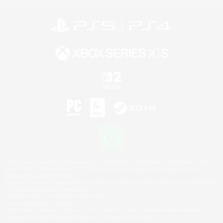
©2026 Sony Interactive Entertainment LLC."PlayStation Family Mark", "PlayStation", "PS5
logo", "PS5", "PS4 logo" and "PS4" are registered trademarks or trademarks of Sony
Interactive Entertainment Inc.
Microsoft, the XBOX Sphere mark, the Series X|S logo and XBOX Series X|S are trademarks
of the Microsoft group of companies.
Nintendo Switch is a trademark of Nintendo.
Mac is a trademark of Apple Inc.
©2026 Valve Corporation. Steam and the Steam logo are trademarks and/or registered
trademarks of Valve Corporation in the U.S. and/or other countries.