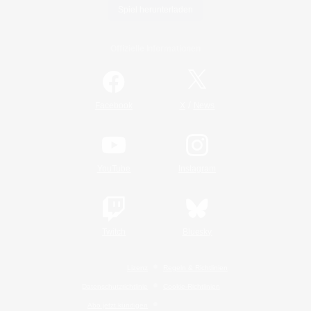
Spiel herunterladen
Offizielle Informationen
/
Facebook
X
News
YouTube
Instagram
Twitch
Bluesky
Lizenz
Regeln & Richtlinien
Datenschutzrichtlinie
Cookie-Richtlinien
Abo jetzt kündigen