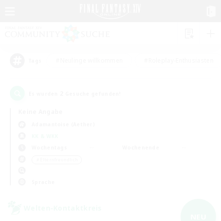
#Neulinge willkommen
#Roleplay-Enthusiasten
Tags
2
Es wurden
Gesuche gefunden!
Keine Angabe
Adamantoise (Aether)
KK & WKK
Wochentags
Wochenende
＃Elternfreundlich
Sprache
Welten-Kontaktkreis
NEU