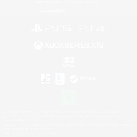
Datenschutzrichtlinie
Cookie-Richtlinien
Abo jetzt kündigen
©2026 Sony Interactive Entertainment LLC."PlayStation Family Mark", "PlayStation", "PS5
logo", "PS5", "PS4 logo" and "PS4" are registered trademarks or trademarks of Sony
Interactive Entertainment Inc.
Microsoft, the XBOX Sphere mark, the Series X|S logo and XBOX Series X|S are trademarks
of the Microsoft group of companies.
Nintendo Switch is a trademark of Nintendo.