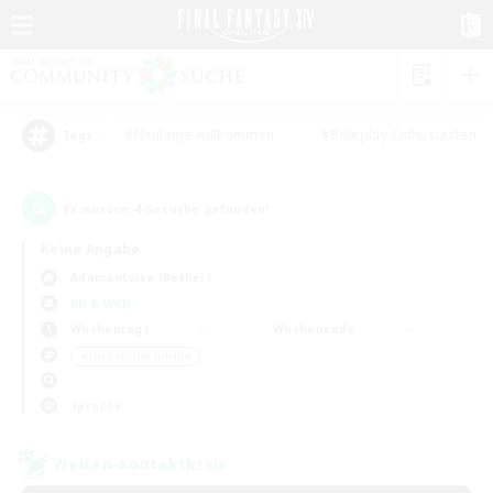
#Neulinge willkommen
#Roleplay-Enthusiasten
Tags
4
Es wurden
Gesuche gefunden!
Keine Angabe
Adamantoise (Aether)
KK & WKK
Wochentags
Wochenende
＃Hochstufige Inhalte
Sprache
Welten-Kontaktkreis