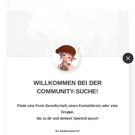
Welten-Kontaktkreis
WILLKOMMEN BEI DER
Europeans on NA
COMMUNITY-SUCHE!
Rekrutierung für neue Mitglieder
Aether
Finde eine Freie Gesellschaft, einen Kontaktkreis oder eine
--
Gesucht
Gruppe,
die zu dir und deinem Spielstil passt!
Europe
So funktioniert's!