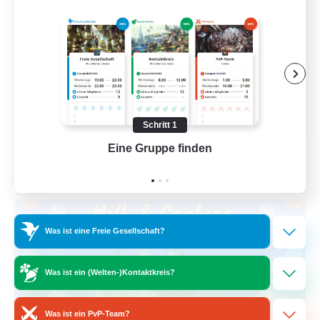
Neulinge willkommen
Hochstufige Inhalte
Aktive Gruppe
Spielerevents
EN
Schritt 1
Details ansehen
Eine Gruppe finden
Auf 
Endet am 28.08.2026
Welten-Kontaktkreis
Was ist eine Freie Gesellschaft?
Was ist ein (Welten-)Kontaktkreis?
Was ist ein PvP-Team?