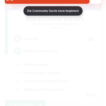
Die Community-Suche kann beginnen!
Milk&Cookies Raiders
Rekrutierung für neue Mitglieder
Aether
20
Gesucht
Raiding Community
Aktive Gruppe
Hochstufige Inhalte
Screenshot-Enthusiasten
Glamour-Enthusiasten
EN
Details ansehen