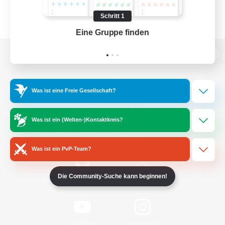
Schritt 1
Eine Gruppe finden
Auf 
Zur PC-Seite
Was ist eine Freie Gesellschaft?
Spiel herunterladen
Was ist ein (Welten-)Kontaktkreis?
Offizielle Informationen
Was ist ein PvP-Team?
Die Community-Suche kann beginnen!
/
Facebook
X
News
YouTube
Instagram