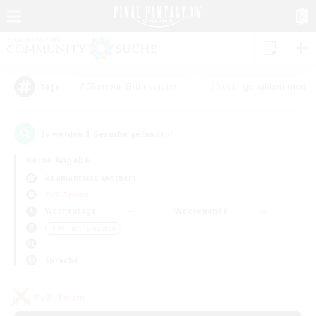
#Glamour-Enthusiasten
#Neulinge willkommen
Tags
1
Es wurden
Gesuche gefunden!
Keine Angabe
Adamantoise (Aether)
PvP-Teams
Wochentags
Wochenende
＃PvP-Enthusiasten
Sprache
PvP-Team