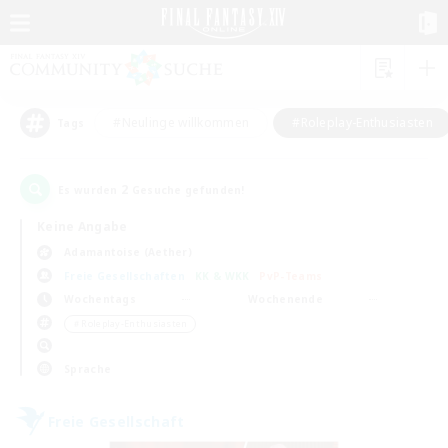
#Neulinge willkommen
#Roleplay-Enthusiasten
Tags
2
Es wurden
Gesuche gefunden!
Keine Angabe
Adamantoise (Aether)
Freie Gesellschaften
KK & WKK
PvP-Teams
Wochentags
Wochenende
＃Roleplay-Enthusiasten
Sprache
Freie Gesellschaft