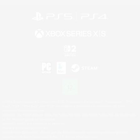
©2026 Sony Interactive Entertainment LLC."PlayStation Family Mark", "PlayStation", "PS5
logo", "PS5", "PS4 logo" and "PS4" are registered trademarks or trademarks of Sony
Interactive Entertainment Inc.
Microsoft, the XBOX Sphere mark, the Series X|S logo and XBOX Series X|S are trademarks
of the Microsoft group of companies.
Nintendo Switch is a trademark of Nintendo.
Mac is a trademark of Apple Inc.
©2026 Valve Corporation. Steam and the Steam logo are trademarks and/or registered
trademarks of Valve Corporation in the U.S. and/or other countries.