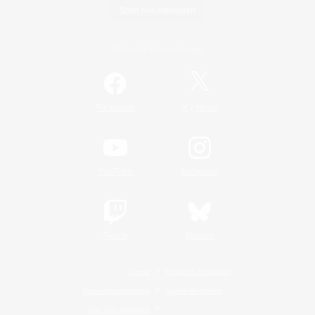
Spiel herunterladen
Offizielle Informationen
/
Facebook
X
News
YouTube
Instagram
Twitch
Bluesky
Lizenz
Regeln & Richtlinien
Datenschutzrichtlinie
Cookie-Richtlinien
Abo jetzt kündigen