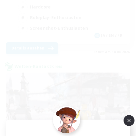
Hardcore
Roleplay-Enthusiasten
Screenshot-Enthusiasten
JA / EN / FR
Details ansehen
Endet am 18.08.2026
Welten-Kontaktkreis