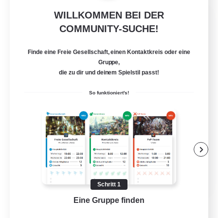
WILLKOMMEN BEI DER
Jenova Roleplay Hub
COMMUNITY-SUCHE!
Rekrutierung für neue Mitglieder
Aether
Finde eine Freie Gesellschaft, einen Kontaktkreis oder eine
999
Gesucht
Gruppe,
die zu dir und deinem Spielstil passt!
RP
So funktioniert's!
Roleplay-Enthusiasten
Lore-Enthusiasten
Screenshot-Enthusiasten
Glamour-Enthusiasten
EN
Schritt 1
Details ansehen
Eine Gruppe finden
Auf 
Endet am 12.08.2026