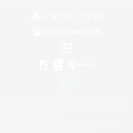
©2026 Sony Interactive Entertainment LLC."PlayStation Family Mark", "PlayStation", "PS5
logo", "PS5", "PS4 logo" and "PS4" are registered trademarks or trademarks of Sony
Interactive Entertainment Inc.
Microsoft, the XBOX Sphere mark, the Series X|S logo and XBOX Series X|S are trademarks
of the Microsoft group of companies.
Nintendo Switch is a trademark of Nintendo.
Mac is a trademark of Apple Inc.
©2026 Valve Corporation. Steam and the Steam logo are trademarks and/or registered
trademarks of Valve Corporation in the U.S. and/or other countries.