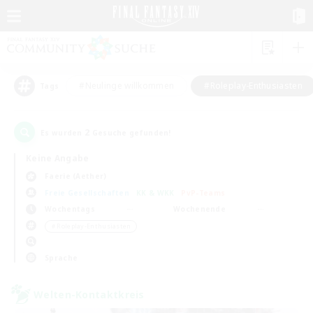
#Neulinge willkommen
#Roleplay-Enthusiasten
Tags
2
Es wurden
Gesuche gefunden!
Keine Angabe
Faerie (Aether)
Freie Gesellschaften
KK & WKK
PvP-Teams
Wochentags
Wochenende
＃Roleplay-Enthusiasten
Sprache
Welten-Kontaktkreis