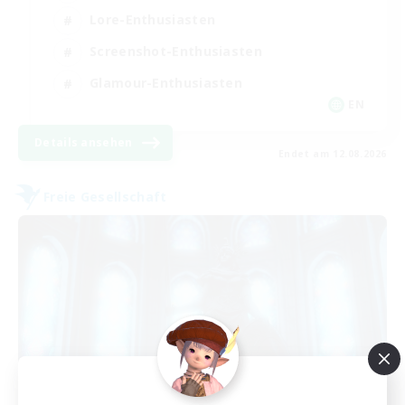
Lore-Enthusiasten
Screenshot-Enthusiasten
Glamour-Enthusiasten
EN
Details ansehen
Endet am 12.08.2026
Freie Gesellschaft