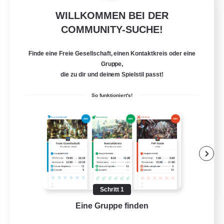
WILLKOMMEN BEI DER
Fury's Blades
COMMUNITY-SUCHE!
Rekrutierung für neue Mitglieder
Faerie [Aether]
Finde eine Freie Gesellschaft, einen Kontaktkreis oder eine
20
Gesucht
Gruppe,
die zu dir und deinem Spielstil passt!
LGBTQIA+ Friendly
So funktioniert's!
Neulinge willkommen
Zwanglos
Lore-Enthusiasten
Roleplay-Enthusiasten
EN
Schritt 1
Details ansehen
Eine Gruppe finden
Auf 
Endet am 12.08.2026