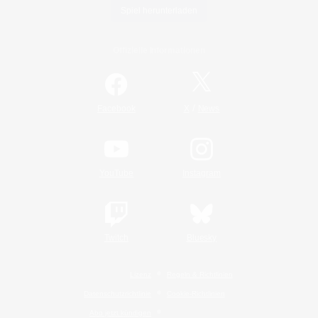
Spiel herunterladen
Offizielle Informationen
/
Facebook
X
News
YouTube
Instagram
Twitch
Bluesky
Lizenz
Regeln & Richtlinien
Datenschutzrichtlinie
Cookie-Richtlinien
Abo jetzt kündigen