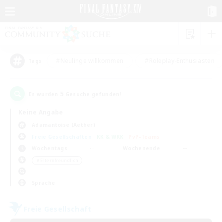
#Neulinge willkommen
#Roleplay-Enthusiasten
Tags
5
Es wurden
Gesuche gefunden!
Keine Angabe
Adamantoise (Aether)
Freie Gesellschaften
KK & WKK
PvP-Teams
Wochentags
Wochenende
＃Elternfreundlich
Sprache
Freie Gesellschaft