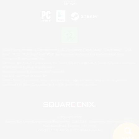
©2026 Sony Interactive Entertainment LLC."PlayStation Family Mark", "PlayStation", "PS5
logo", "PS5", "PS4 logo" and "PS4" are registered trademarks or trademarks of Sony
Interactive Entertainment Inc.
Microsoft, the XBOX Sphere mark, the Series X|S logo and XBOX Series X|S are trademarks
of the Microsoft group of companies.
Nintendo Switch is a trademark of Nintendo.
Mac is a trademark of Apple Inc.
©2026 Valve Corporation. Steam and the Steam logo are trademarks and/or registered
trademarks of Valve Corporation in the U.S. and/or other countries.
© SQUARE ENIX
Square Enix Limited, registriert in England No. 01804186 - Registrierte Niederlassung: 240
Blackfriars Road, London, SE1 8NW.
LOGO ILLUSTRATION:© YOSHITAKA AMANO
Suche