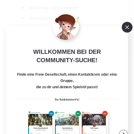
Neulinge willkommen
Zwanglos
Hobbys/Interessen
Elternfreundlich
EN
WILLKOMMEN BEI DER
Details ansehen
COMMUNITY-SUCHE!
Endet am 01.09.2026
Finde eine Freie Gesellschaft, einen Kontaktkreis oder eine
Freie Gesellschaft
Gruppe,
die zu dir und deinem Spielstil passt!
So funktioniert's!