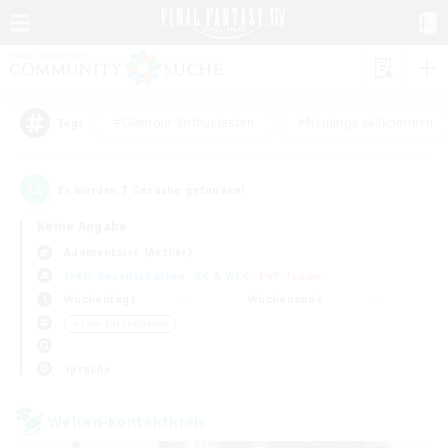
#Glamour-Enthusiasten
#Neulinge willkommen
Tags
1
Es wurden
Gesuche gefunden!
Keine Angabe
Adamantoise (Aether)
Freie Gesellschaften
KK & WKK
PvP-Teams
Wochentags
Wochenende
＃Lore-Enthusiasten
Sprache
Welten-Kontaktkreis