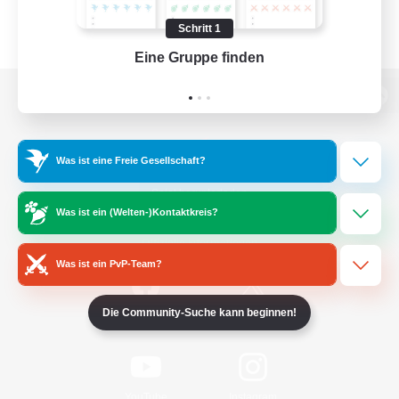
Schritt 1
Eine Gruppe finden
Auf 
Zur PC-Seite
Was ist eine Freie Gesellschaft?
Spiel herunterladen
Was ist ein (Welten-)Kontaktkreis?
Offizielle Informationen
Was ist ein PvP-Team?
Die Community-Suche kann beginnen!
/
Facebook
X
News
YouTube
Instagram