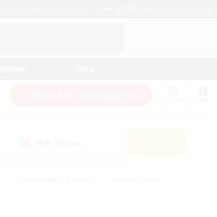
Deutsch
Check deine Charakterdetails
Einloggen
nglisten
Hilfe
Neues Rekrutierungsgesuch
Merkliste
Hilfe
PvP-Teams
Suche
(0)
#Berufstätige willkommen
#Aktive Gruppe
eundlich
#Hardcore
#Hohe Jagd
Hobbys/Interessen
#PvP-Enthusiasten