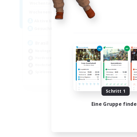
1:00
24:00
Wochentags
Woch
1:00
24:00
Wochenende
Woch
6
Aktive Mitglieder
Akt
999
Gesucht
Ge
Brasil
Mi
Neulinge willkommen
PvP
Hardcore
Har
Hochstufige Inhalte
Hoc
Spielerevents
Sch
EN
Endet am 04.09.2026
Schritt 1
Eine Gruppe find