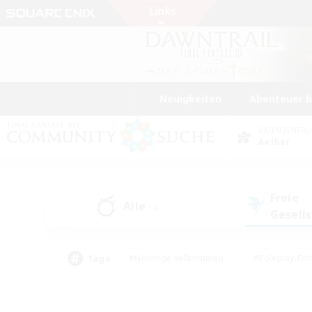
Neuigkeiten
Abenteuer 
DATENZENTR
Aether
Freie
Alle
(4)
Gesell
Tags
#Neulinge willkommen
#Roleplay-Ent
#Mehrsprachig
#Unterkunft-Enthusias
#Screenshot-Enthusiasten
#Hochstufig