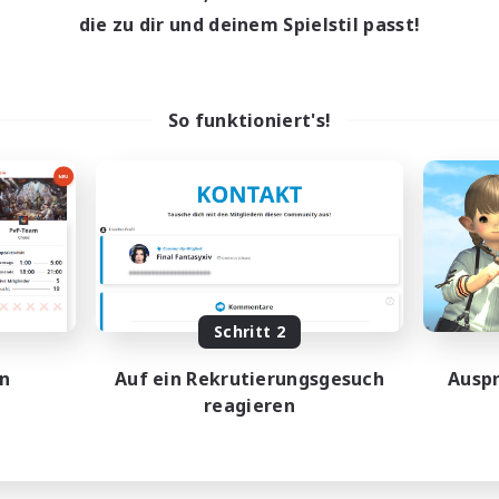
17:00
2:00
0:00
entags
Wochentags
die zu dir und deinem Spielstil passt!
10:00
24:00
0:00
enende
Wochenende
210
ive Mitglieder
Aktive Mitglieder
50
sucht
Gesucht
So funktioniert's!
dcore Raiding
GPOSER HAVEN
-Enthusiasten
Spielerevents
dcore
Hardcore
hstufige Inhalte
Roleplay-Enthusiasten
atzkarten
Screenshot-Enthusiasten
EN
JA
Endet am 04.09.2026
Endet a
Schritt 2
en
Auf ein Rekrutierungsgesuch
Auspr
reagieren