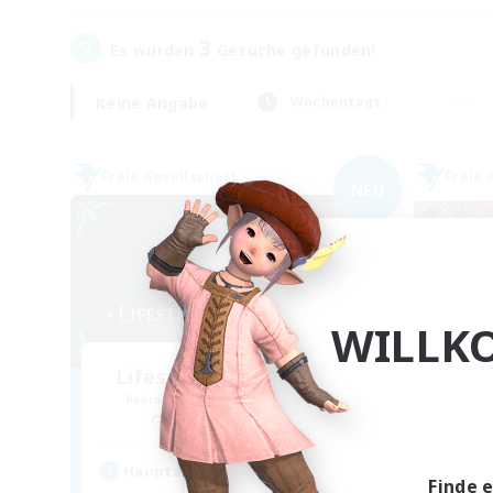
3
Es wurden
Gesuche gefunden!
Keine Angabe
Wochentags
Freie Gesellschaft
Freie 
NEU
WILLK
Lifestream Resonance
Rekrutierung für neue Mitglieder
Rek
Adamantoise [Aether]
Hauptaktivität
Hau
Finde 