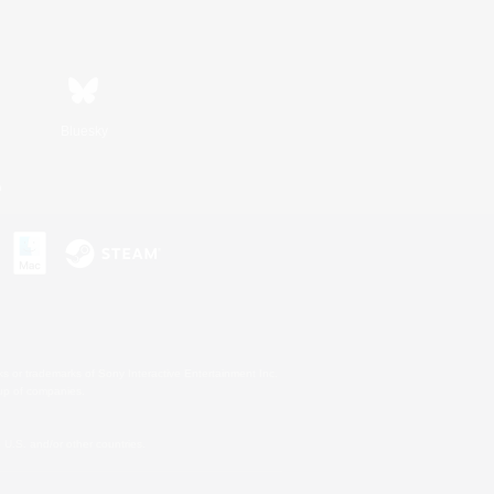
Bluesky
n
s or trademarks of Sony Interactive Entertainment Inc.
up of companies.
U.S. and/or other countries.