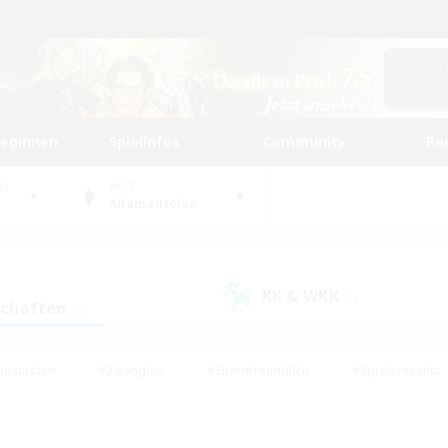
beginnen
Spielinfos
Community
Ra
UM
WELT
Adamantoise
KK & WKK
(1)
schaften
(3)
husiasten
#Zwanglos
#Elternfreundlich
#Spielerevents
ten
#Glamour-Enthusiasten
#Schatzkarten
#Studentenfr
e Inhalte
#Lore-Enthusiasten
#Handwerker/Sammler
#