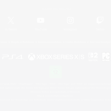
Offizielle Informationen
X
/
News
YouTube
Instagram
Twitch
Lizenz
Regeln & Richtlinien
Datenschutzrichtlinie
Cookie-Richtlinien
Abo jetzt kündige
 Family Mark", "PlayStation", "PS5 logo", "PS5", "PS4 logo" and "PS4" are registered trademark
XBOX Sphere mark, the Series X|S logo and XBOX Series X|S are trademarks of the Microsoft gro
Nintendo Switch is a trademark of Nintendo.
Mac is a trademark of Apple Inc.
eam and the Steam logo are trademarks and/or registered trademarks of Valve Corporation in the 