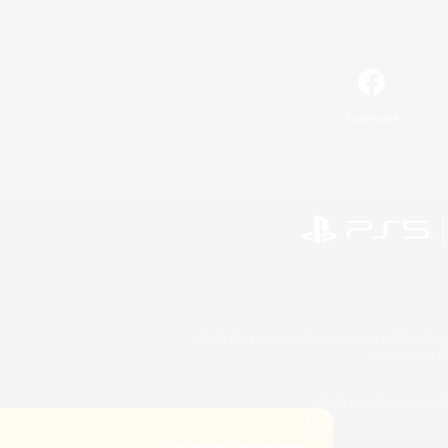
Facebook
©2026 Sony Interactive Entertainment LLC."PlayStation
Microsoft, the 
©2026 Valve Corporation. St