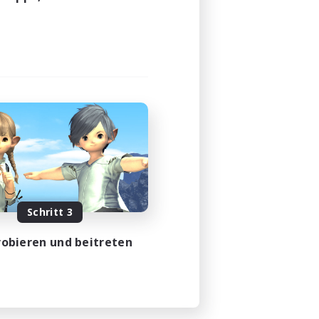
23:00
23:00
49
350
 / EN / FR
m 18.08.2026
Schritt 3
obieren und beitreten