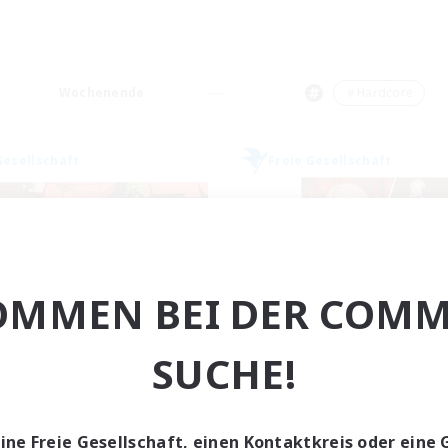
Wochenende
＃Hardcore
Gesellschaft
Freie Gesellschaft
OMMEN BEI DER COMM
Hardcore Casuals
ROEGUE
SUCHE!
rutierung für neue Mitglieder
Rekrutierung für neue Mitg
Adamantoise [Aether]
Adamantoise [Aethe
ptaktivität
Hauptaktivität
eine Freie Gesellschaft, einen Kontaktkreis oder eine 