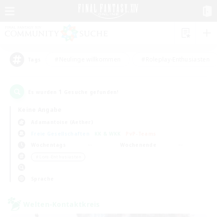
#Neulinge willkommen
#Roleplay-Enthusiasten
Tags
1
Es wurden
Gesuche gefunden!
Keine Angabe
Adamantoise (Aether)
Freie Gesellschaften
KK & WKK
PvP-Teams
Wochentags
Wochenende
＃Lore-Enthusiasten
Sprache
Welten-Kontaktkreis