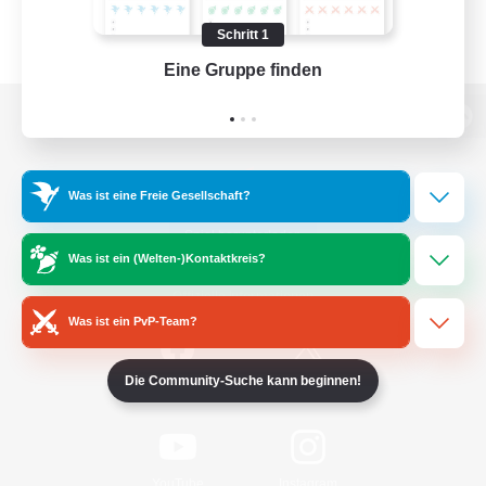
Schritt 1
Eine Gruppe finden
Auf 
Zur PC-Seite
Was ist eine Freie Gesellschaft?
Spiel herunterladen
Was ist ein (Welten-)Kontaktkreis?
Offizielle Informationen
Was ist ein PvP-Team?
Die Community-Suche kann beginnen!
/
Facebook
X
News
YouTube
Instagram