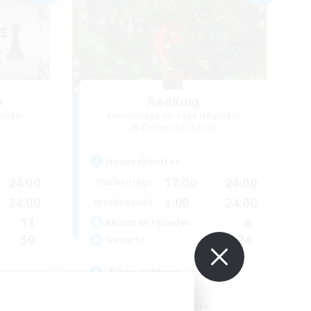
e
RedKing
lieder
Rekrutierung für neue Mitglieder
Cerberus [Chaos]
Hauptaktivität
24:00
17:00
24:00
Wochentags
24:00
1:00
24:00
Wochenende
11
8
Aktive Mitglieder
50
24
Gesucht
À ton rythme
Neulinge willkommen
Berufstätige willkommen