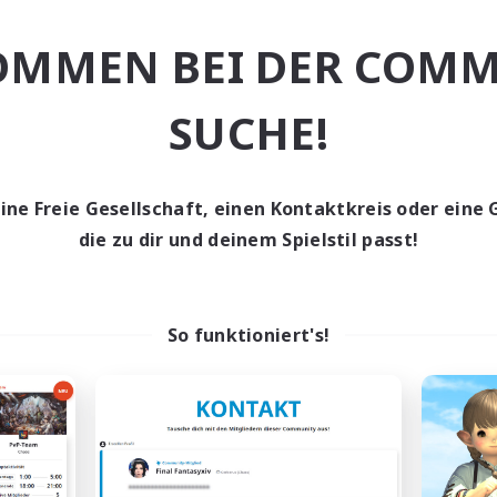
hstufige Inhalte
Berufstätige willkommen
OMMEN BEI DER COMM
ufstätige willkommen
Hobbys/Interessen
EN
Endet am 04.09.2026
Endet a
SUCHE!
eine Freie Gesellschaft, einen Kontaktkreis oder eine 
Gesellschaft
Freie Gesellschaft
NEU
die zu dir und deinem Spielstil passt!
So funktioniert's!
Nevermore
Kupo Corp
rutierung für neue Mitglieder
Rekrutierung für neue Mitg
Cerberus [Chaos]
Cerberus [Chaos]