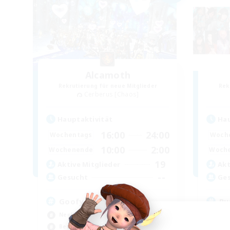
Alcamoth
Rekrutierung für neue Mitglieder
Rek
Cerberus [Chaos]
Hauptaktivität
Hau
16:00
24:00
Wochentags
Woch
10:00
2:00
Wochenende
Woch
19
Aktive Mitglieder
Akt
--
Gesucht
Ge
Goofy
Ru
Neulinge willkommen
Neu
Berufstätige willkommen
Zwa