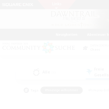
Neuigkeiten
Abenteuer 
DATENZENTR
Chaos
Freie
Alle
(35)
Gesell
Tags
#Neulinge willkommen
#Roleplay-Ent
#Mehrsprachig
#Studentenfreundlich
#Screenshot-Enthusiasten
#Har