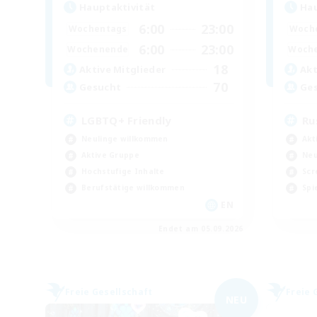
Hauptaktivität
Hau
6:00
23:00
Wochentags
Woch
6:00
23:00
Wochenende
Woch
18
Aktive Mitglieder
Akt
70
Gesucht
Ge
LGBTQ+ Friendly
Ru
Neulinge willkommen
Akt
Aktive Gruppe
Neu
Hochstufige Inhalte
Scr
Berufstätige willkommen
Spi
EN
Endet am 05.09.2026
Freie Gesellschaft
Freie 
NEU