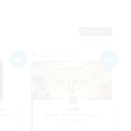
Bearbeiten
Freie Gesellschaft
NEU
NEU
rs
Alith
lieder
Rekrutierung für neue Mitglieder
Cerberus [Chaos]