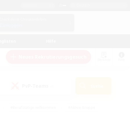
Deutsch
Check deine Charakterdetails
Einloggen
nglisten
Hilfe
Neues Rekrutierungsgesuch
Merkliste
Hilfe
PvP-Teams
Suche
(0)
#Berufstätige willkommen
#Aktive Gruppe
en
#Handwerker/Sammler
#Hohe Jagd
Enthusiasten
#PvP-Enthusiasten