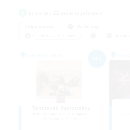
22
Es wurden
Gesuche gefunden!
Keine Angabe
Wochentags
＃Neulinge willkommen
Sprach
Freie Gesellschaft
Freie 
NEU
Tempered Rationality
Rekrutierung für neue Mitglieder
Rek
Cerberus [Chaos]