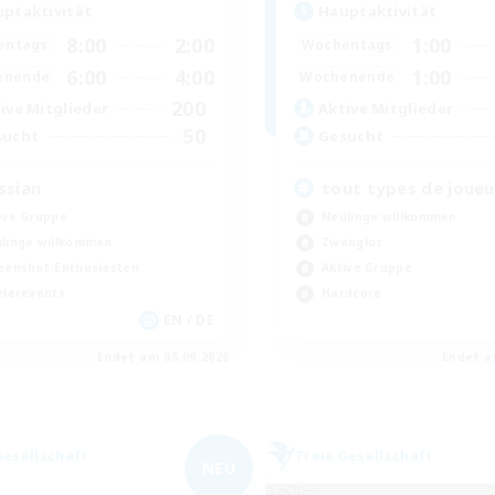
ptaktivität
Hauptaktivität
8:00
2:00
1:00
entags
Wochentags
6:00
4:00
1:00
enende
Wochenende
200
ive Mitglieder
Aktive Mitglieder
50
sucht
Gesucht
ssian
tout types de joueu
ive Gruppe
Neulinge willkommen
linge willkommen
Zwanglos
eenshot-Enthusiasten
Aktive Gruppe
elerevents
Hardcore
EN / DE
Endet am 05.09.2026
Endet a
Gesellschaft
Freie Gesellschaft
NEU