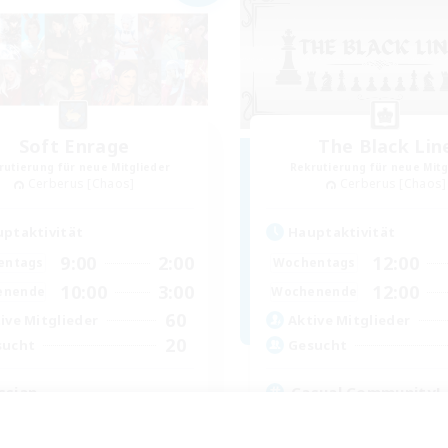
Soft Enrage
The Black Lin
rutierung für neue Mitglieder
Rekrutierung für neue Mitg
Cerberus [Chaos]
Cerberus [Chaos]
ptaktivität
Hauptaktivität
9:00
2:00
12:00
entags
Wochentags
10:00
3:00
12:00
enende
Wochenende
60
ive Mitglieder
Aktive Mitglieder
20
sucht
Gesucht
ssian
Casual Community!
linge willkommen
Zwanglos
nglos
Neulinge willkommen