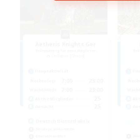
Aetheris Knights Ger
Rekrutierung für neue Mitglieder
Rek
Cerberus [Chaos]
Hauptaktivität
Hau
7:00
23:00
Wochentags
Woch
7:00
23:00
Wochenende
Woch
25
Aktive Mitglieder
Akt
25
Gesucht
Ge
Deutsch Discord aktiv
Neulinge willkommen
Neu
Elternfreundlich