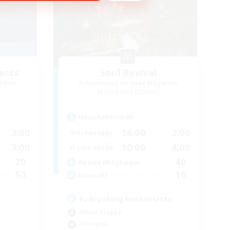
ects
Soul Revival
lieder
Rekrutierung für neue Mitglieder
Cerberus [Chaos]
Hauptaktivität
3:00
16:00
3:00
Wochentags
3:00
10:00
4:00
Wochenende
20
40
Aktive Mitglieder
50
10
Gesucht
Everything Enthusiasts
Aktive Gruppe
Zwanglos