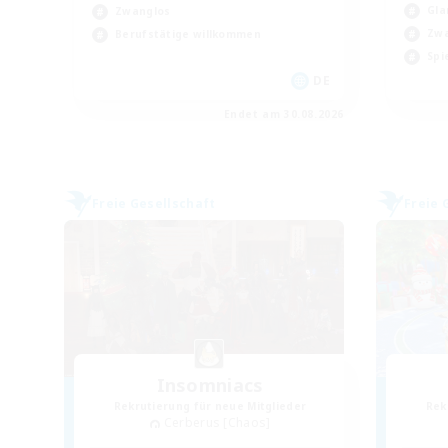
Gla
Zwanglos
Zwa
Berufstätige willkommen
Spi
DE
Endet am 30.08.2026
Freie Gesellschaft
Freie 
Insomniacs
Rekrutierung für neue Mitglieder
Rek
Cerberus [Chaos]