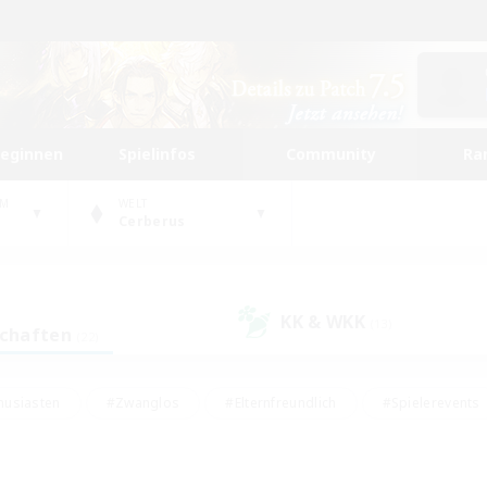
beginnen
Spielinfos
Community
Ra
UM
WELT
Cerberus
KK & WKK
(13)
schaften
(22)
husiasten
#Zwanglos
#Elternfreundlich
#Spielerevents
#Unterkunft-Enthusiasten
#Glamour-Enthusiasten
#Schatzkart
dcore
#Hochstufige Inhalte
#Hobbys/Interessen
#Lore-