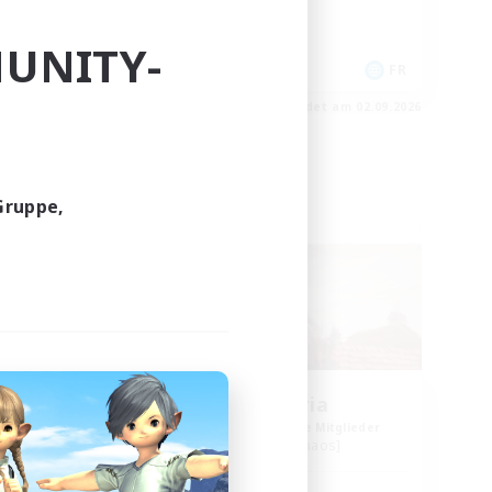
Aktive Gruppe
UNITY-
Zwanglos
EN
FR
m 03.09.2026
Endet am 02.09.2026
Gruppe,
Freie Gesellschaft
NEU
Alexandria
lieder
Rekrutierung für neue Mitglieder
Cerberus [Chaos]