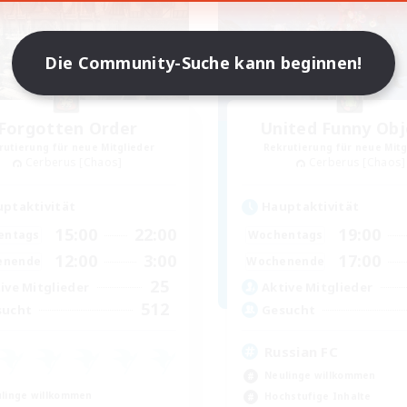
Die Community-Suche kann beginnen!
Forgotten Order
United Funny Obj
rutierung für neue Mitglieder
Rekrutierung für neue Mitg
Cerberus [Chaos]
Cerberus [Chaos]
ptaktivität
Hauptaktivität
15:00
22:00
19:00
entags
Wochentags
12:00
3:00
17:00
enende
Wochenende
25
ive Mitglieder
Aktive Mitglieder
512
sucht
Gesucht
Russian FC
Neulinge willkommen
linge willkommen
Hochstufige Inhalte