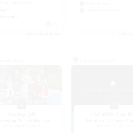
mour-Enthusiasten
Aktive Gruppe
nglos
Hobbys/Interessen
elerevents
EN
Endet am 28.08.2026
Endet a
Gesellschaft
Freie Gesellschaft
Horny Jail
Cat Wife Cup R
rutierung für neue Mitglieder
Rekrutierung für neue Mitg
Cerberus [Chaos]
Cerberus [Chaos]