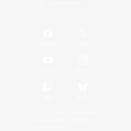
Spiel herunterladen
Offizielle Informationen
/
Facebook
X
News
YouTube
Instagram
Twitch
Bluesky
Lizenz
Regeln & Richtlinien
Datenschutzrichtlinie
Cookie-Richtlinien
Abo jetzt kündigen