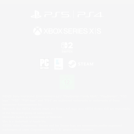
©2026 Sony Interactive Entertainment LLC."PlayStation Family Mark", "PlayStation", "PS5
logo", "PS5", "PS4 logo" and "PS4" are registered trademarks or trademarks of Sony
Interactive Entertainment Inc.
Microsoft, the XBOX Sphere mark, the Series X|S logo and XBOX Series X|S are trademarks
of the Microsoft group of companies.
Nintendo Switch is a trademark of Nintendo.
Mac is a trademark of Apple Inc.
©2026 Valve Corporation. Steam and the Steam logo are trademarks and/or registered
trademarks of Valve Corporation in the U.S. and/or other countries.