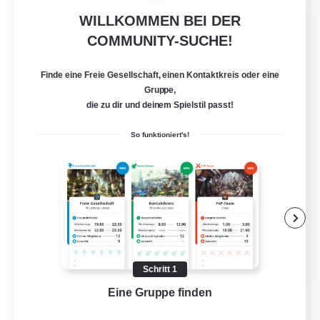
WILLKOMMEN BEI DER
Insomniacs
COMMUNITY-SUCHE!
Rekrutierung für neue Mitglieder
Cerberus [Chaos]
Finde eine Freie Gesellschaft, einen Kontaktkreis oder eine
--
Gesucht
Gruppe,
die zu dir und deinem Spielstil passt!
So funktioniert's!
Zwanglos
Hardcore
Neulinge willkommen
Aktive Gruppe
FR
Schritt 1
Details ansehen
Eine Gruppe finden
Auf 
Endet am 19.08.2026