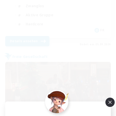
Zwanglos
Aktive Gruppe
Hardcore
FR
Details ansehen
Endet am 05.09.2026
Freie Gesellschaft