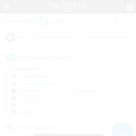
#Neulinge willkommen
#Roleplay-Enthusiasten
Tags
2
Es wurden
Gesuche gefunden!
Keine Angabe
Cerberus (Chaos)
Freie Gesellschaften
Wochentags
Wochenende
＃Hardcore
Sprache
Freie Gesellschaft
NEU