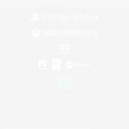
©2026 Sony Interactive Entertainment LLC."PlayStation Family Mark", "PlayStation", "PS5
logo", "PS5", "PS4 logo" and "PS4" are registered trademarks or trademarks of Sony
Interactive Entertainment Inc.
Microsoft, the XBOX Sphere mark, the Series X|S logo and XBOX Series X|S are trademarks
of the Microsoft group of companies.
Nintendo Switch is a trademark of Nintendo.
Mac is a trademark of Apple Inc.
©2026 Valve Corporation. Steam and the Steam logo are trademarks and/or registered
trademarks of Valve Corporation in the U.S. and/or other countries.