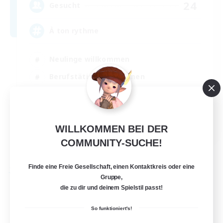
24
Gesucht
À ton rythme
Neulinge willkommen
Berufstätige willkommen
Aktive Gruppe
Zwanglos
FR
WILLKOMMEN BEI DER
COMMUNITY-SUCHE!
Details ansehen
Endet am 02.09.2026
Finde eine Freie Gesellschaft, einen Kontaktkreis oder eine
Freie Gesellschaft
Gruppe,
die zu dir und deinem Spielstil passt!
So funktioniert's!