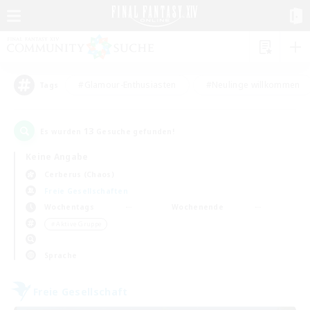
#Glamour-Enthusiasten
#Neulinge willkommen
Tags
13
Es wurden
Gesuche gefunden!
Keine Angabe
Cerberus (Chaos)
Freie Gesellschaften
Wochentags
Wochenende
＃Aktive Gruppe
Sprache
Freie Gesellschaft