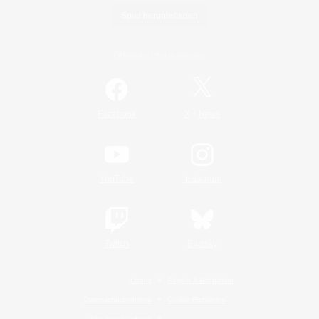
Spiel herunterladen
Offizielle Informationen
/
Facebook
X
News
YouTube
Instagram
Twitch
Bluesky
Lizenz
Regeln & Richtlinien
Datenschutzrichtlinie
Cookie-Richtlinien
Abo jetzt kündigen