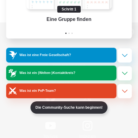
Schritt 1
Eine Gruppe finden
Auf 
Zur PC-Seite
Was ist eine Freie Gesellschaft?
Spiel herunterladen
Was ist ein (Welten-)Kontaktkreis?
Offizielle Informationen
Was ist ein PvP-Team?
Die Community-Suche kann beginnen!
/
Facebook
X
News
YouTube
Instagram