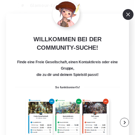
Glamour-Enthusiasten
Zwanglos
Spielerevents
EN
WILLKOMMEN BEI DER
Details ansehen
COMMUNITY-SUCHE!
Endet am 28.08.2026
Finde eine Freie Gesellschaft, einen Kontaktkreis oder eine
Gruppe,
die zu dir und deinem Spielstil passt!
So funktioniert's!