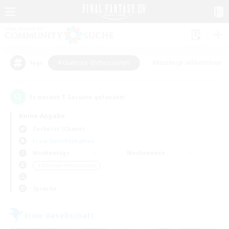
#Glamour-Enthusiasten
#Neulinge willkommen
Tags
1
Es wurden
Gesuche gefunden!
Keine Angabe
Cerberus (Chaos)
Freie Gesellschaften
Wochentags
Wochenende
＃Glamour-Enthusiasten
Sprache
Freie Gesellschaft