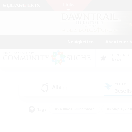
Neuigkeiten
Abenteuer 
DATENZENTR
Chaos
Freie
Alle
(2)
Gesell
Tags
#Neulinge willkommen
#Roleplay-Ent
#Mehrsprachig
#Studentenfreundlich
#Screenshot-Enthusiasten
#Har