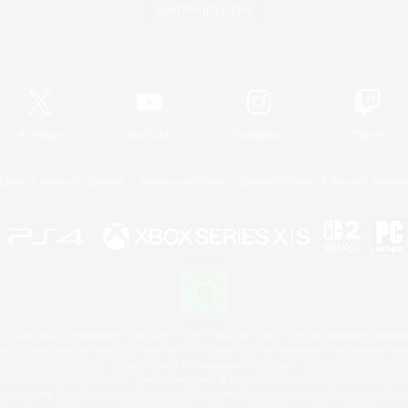
Spiel herunterladen
Offizielle Informationen
X
/
News
YouTube
Instagram
Twitch
Lizenz
Regeln & Richtlinien
Datenschutzrichtlinie
Cookie-Richtlinien
Abo jetzt kündige
 Family Mark", "PlayStation", "PS5 logo", "PS5", "PS4 logo" and "PS4" are registered trademark
XBOX Sphere mark, the Series X|S logo and XBOX Series X|S are trademarks of the Microsoft gro
Nintendo Switch is a trademark of Nintendo.
Mac is a trademark of Apple Inc.
eam and the Steam logo are trademarks and/or registered trademarks of Valve Corporation in the 