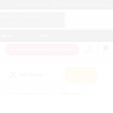
Deutsch
Check deine Charakterdetails
Einloggen
nglisten
Hilfe
Neues Rekrutierungsgesuch
Merkliste
Hilfe
PvP-Teams
Suche
(0)
#Berufstätige willkommen
#Aktive Gruppe
en
#Handwerker/Sammler
#Hohe Jagd
Enthusiasten
#PvP-Enthusiasten