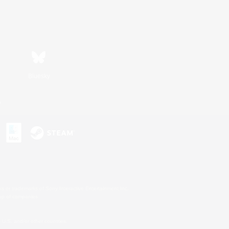
Bluesky
n
s or trademarks of Sony Interactive Entertainment Inc.
up of companies.
U.S. and/or other countries.