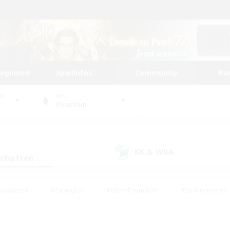
beginnen
Spielinfos
Community
Ra
UM
WELT
Phantom
KK & WKK
(0)
schaften
(2)
husiasten
#Zwanglos
#Elternfreundlich
#Spielerevents
#Unterkunft-Enthusiasten
#Glamour-Enthusiasten
#Schatzkart
dcore
#Hochstufige Inhalte
#Hobbys/Interessen
#Lore-