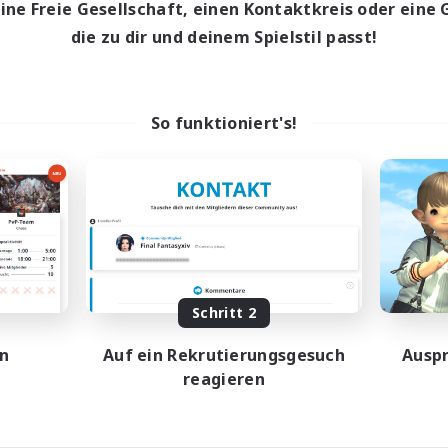
eine Freie Gesellschaft, einen Kontaktkreis oder eine 
ptaktivität
die zu dir und deinem Spielstil passt!
16:00
24:00
entags
11:00
3:00
enende
75
ive Mitglieder
15
So funktioniert's!
sucht
lafells Only
linge willkommen
eenshot-Enthusiasten
erkunft-Enthusiasten
e Jagd
JA / EN / DE / FR
Schritt 2
Endet am 21.08.2026
en
Auf ein Rekrutierungsgesuch
Auspr
reagieren