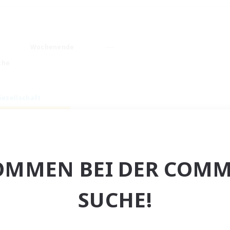
Wochenende
che
Gesellschaft
OMMEN BEI DER COMM
The Shortlist
SUCHE!
rutierung für neue Mitglieder
Phantom [Chaos]