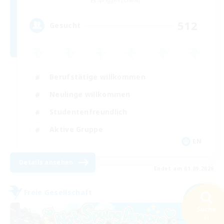
Spriggan [Chaos]
512
Gesucht
Berufstätige willkommen
Neulinge willkommen
Studentenfreundlich
Aktive Gruppe
EN
Details ansehen
Endet am 01.09.2026
Freie Gesellschaft
NEU
Suche
41