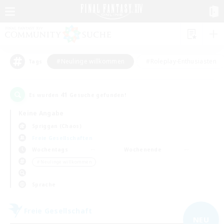
#Neulinge willkommen
#Roleplay-Enthusiasten
Tags
41
Es wurden
Gesuche gefunden!
Keine Angabe
Spriggan (Chaos)
Freie Gesellschaften
Wochentags
Wochenende
＃Neulinge willkommen
Sprache
Freie Gesellschaft
NEU