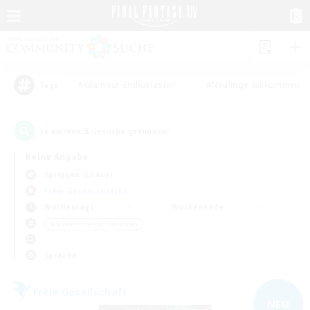
#Glamour-Enthusiasten
#Neulinge willkommen
Tags
5
Es wurden
Gesuche gefunden!
Keine Angabe
Spriggan (Chaos)
Freie Gesellschaften
Wochentags
Wochenende
＃Screenshot-Enthusiasten
Sprache
Freie Gesellschaft
NEU