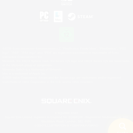
©2026 Sony Interactive Entertainment LLC."PlayStation Family Mark", "PlayStation", "PS5
logo", "PS5", "PS4 logo" and "PS4" are registered trademarks or trademarks of Sony
Interactive Entertainment Inc.
Microsoft, the XBOX Sphere mark, the Series X|S logo and XBOX Series X|S are trademarks
of the Microsoft group of companies.
Nintendo Switch is a trademark of Nintendo.
Mac is a trademark of Apple Inc.
©2026 Valve Corporation. Steam and the Steam logo are trademarks and/or registered
trademarks of Valve Corporation in the U.S. and/or other countries.
© SQUARE ENIX
Square Enix Limited, registriert in England No. 01804186 - Registrierte Niederlassung: 240
Blackfriars Road, London, SE1 8NW.
LOGO ILLUSTRATION:© YOSHITAKA AMANO