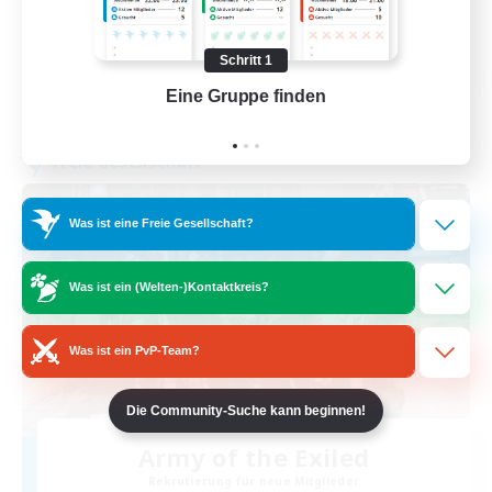
Neulinge willkommen
EN
Schritt 1
Details ansehen
Eine Gruppe finden
Auf 
Endet am 31.08.2026
Freie Gesellschaft
Was ist eine Freie Gesellschaft?
Was ist ein (Welten-)Kontaktkreis?
Was ist ein PvP-Team?
Die Community-Suche kann beginnen!
Army of the Exiled
Rekrutierung für neue Mitglieder