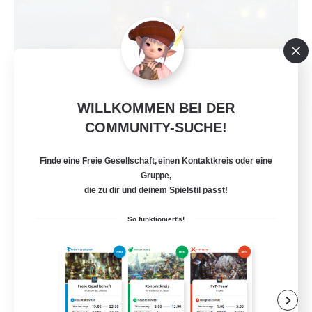
WILLKOMMEN BEI DER
Kupo Corp
COMMUNITY-SUCHE!
Rekrutierung für neue Mitglieder
Cerberus [Chaos]
Finde eine Freie Gesellschaft, einen Kontaktkreis oder eine
10
Gruppe,
Gesucht
die zu dir und deinem Spielstil passt!
Actually nice and chill
So funktioniert's!
Aktive Gruppe
Spielerevents
Zwanglos