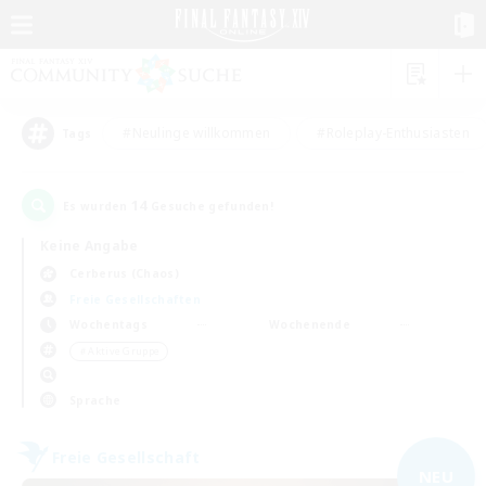
#Neulinge willkommen
#Roleplay-Enthusiasten
Tags
14
Es wurden
Gesuche gefunden!
Keine Angabe
Cerberus (Chaos)
Freie Gesellschaften
Wochentags
Wochenende
＃Aktive Gruppe
Sprache
Freie Gesellschaft
NEU