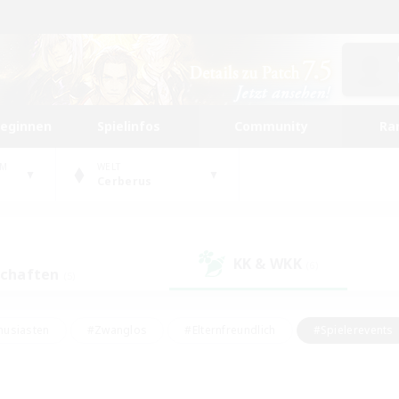
beginnen
Spielinfos
Community
Ra
UM
WELT
Cerberus
KK & WKK
(6)
schaften
(5)
husiasten
#Zwanglos
#Elternfreundlich
#Spielerevents
#Unterkunft-Enthusiasten
#Glamour-Enthusiasten
#Schatzkart
dcore
#Hochstufige Inhalte
#Hobbys/Interessen
#Lore-