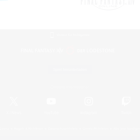
Version für Mobilgeräte
Spiel herunterladen
Offizielle Informationen
X
/
News
YouTube
Instagram
Twitch
Lizenz
Regeln & Richtlinien
Datenschutzrichtlinie
Cookie-Richtlinien
Abo jetzt kündige