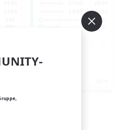
24:00
21:00
24:00
Wochentags
24:00
14:00
24:00
Wochenende
540
15
Aktive Mitglieder
999
10
Gesucht
Neulinge willkommen
UNITY-
Aktive Gruppe
Zwanglos
Spielerevents
EN
FR
m 02.09.2026
Endet am 30.08.2026
Gruppe,