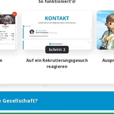
So funktioniert's!
Project: Exodus
rutierung für neue Mitglieder
Chaos
Schritt 2
ptaktivität
en
Auf ein Rekrutierungsgesuch
Auspr
15:00
2:00
entags
reagieren
10:00
3:00
enende
20
ive Mitglieder
44
sucht
lska
e Gesellschaft?
hstufige Inhalte
ive Gruppe