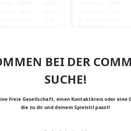
19:00
22:00
1:00
entags
Wochentags
18:00
22:00
1:00
enende
Wochenende
180
ive Mitglieder
Aktive Mitglieder
--
sucht
Gesucht
nced & MIL Content
Mahjong
dcore
Hobbys/Interessen
hstufige Inhalte
Spielerevents
OMMEN BEI DER COMM
linge willkommen
Zwanglos
elerevents
Hardcore
SUCHE!
EN
Endet am 03.09.2026
Endet a
eine Freie Gesellschaft, einen Kontaktkreis oder eine 
die zu dir und deinem Spielstil passt!
n-Kontaktkreis