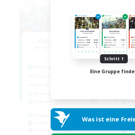
FFXIV EU Network
Rekrutierung für neue Mitglieder
Rek
Chaos
Schritt 1
Hauptaktivität
Hau
Eine Gruppe find
0:00
23:00
Wochentags
Woch
0:00
23:00
Wochenende
Woch
699
Aktive Mitglieder
Akt
50
Gesucht
Ge
Players events social
Po
Was ist eine Frei
Spielerevents
Hoc
Neulinge willkommen
Akt