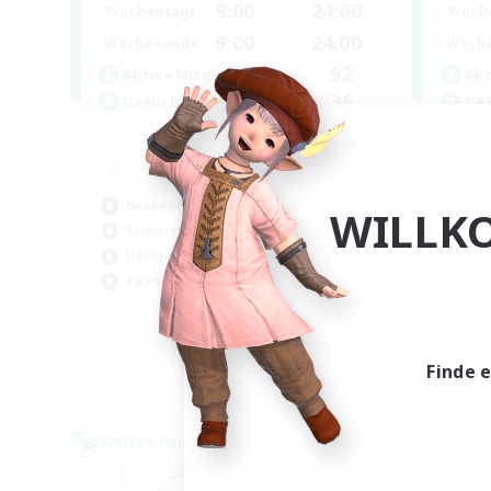
9:00
24:00
Wochentags
Woch
9:00
24:00
Wochenende
Woch
92
Aktive Mitglieder
Akt
36
Gesucht
Ge
Sy
Har
Neulinge willkommen
Hoc
WILLK
Spielerevents
Neu
Hobbys/Interessen
Spi
Zwanglos
FR
Endet am 03.09.2026
Finde 
Welten-Kontaktkreis
Welte