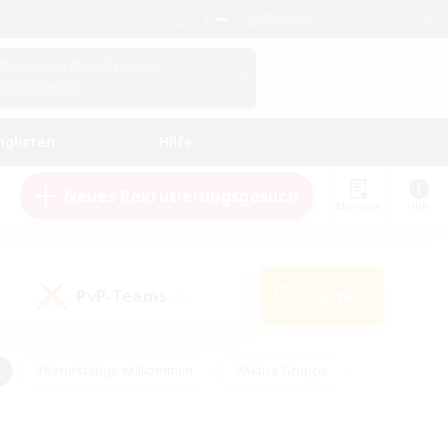
Deutsch
Check deine Charakterdetails
Einloggen
nglisten
Hilfe
Neues Rekrutierungsgesuch
Merkliste
Hilfe
PvP-Teams
Suche
(0)
#Berufstätige willkommen
#Aktive Gruppe
en
#Handwerker/Sammler
#Hohe Jagd
Enthusiasten
#PvP-Enthusiasten