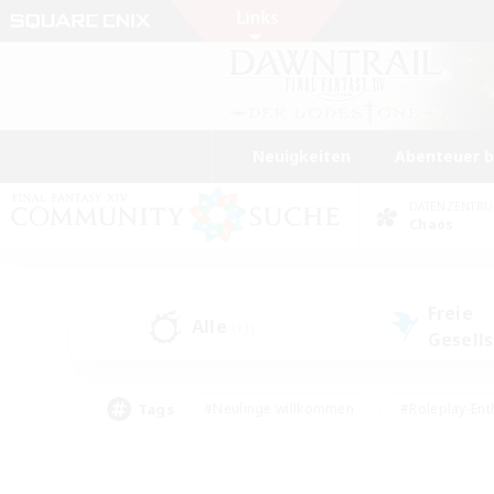
Neuigkeiten
Abenteuer 
DATENZENTR
Chaos
Freie
Alle
(11)
Gesell
Tags
#Neulinge willkommen
#Roleplay-Ent
#Mehrsprachig
#Studentenfreundlich
#Screenshot-Enthusiasten
#Har