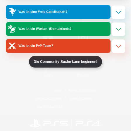
Was ist eine Freie Gesellschaft?
/
Facebook
X
News
Was ist ein (Welten-)Kontaktkreis?
Was ist ein PvP-Team?
YouTube
Instagram
Die Community-Suche kann beginnen!
Twitch
Bluesky
Lizenz
Regeln & Richtlinien
Datenschutzrichtlinie
Cookie-Richtlinien
Abo jetzt kündigen