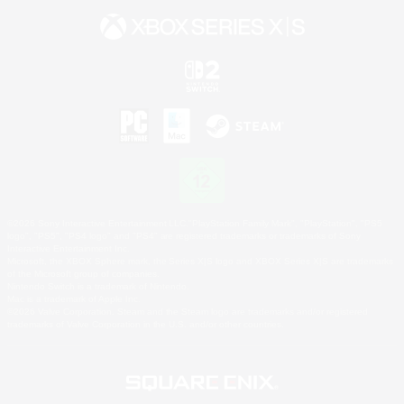
©2026 Sony Interactive Entertainment LLC."PlayStation Family Mark", "PlayStation", "PS5
logo", "PS5", "PS4 logo" and "PS4" are registered trademarks or trademarks of Sony
Interactive Entertainment Inc.
Microsoft, the XBOX Sphere mark, the Series X|S logo and XBOX Series X|S are trademarks
of the Microsoft group of companies.
Nintendo Switch is a trademark of Nintendo.
Mac is a trademark of Apple Inc.
©2026 Valve Corporation. Steam and the Steam logo are trademarks and/or registered
trademarks of Valve Corporation in the U.S. and/or other countries.