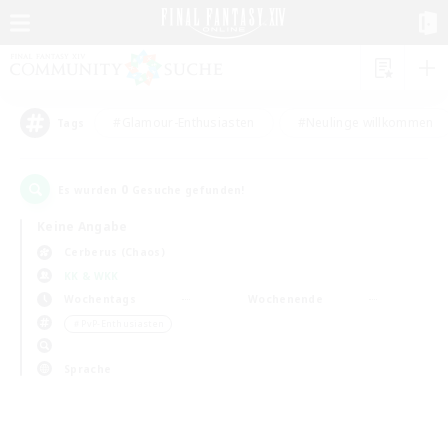
#Glamour-Enthusiasten
#Neulinge willkommen
Tags
0
Es wurden
Gesuche gefunden!
Keine Angabe
Cerberus (Chaos)
KK & WKK
Wochentags
Wochenende
＃PvP-Enthusiasten
Sprache