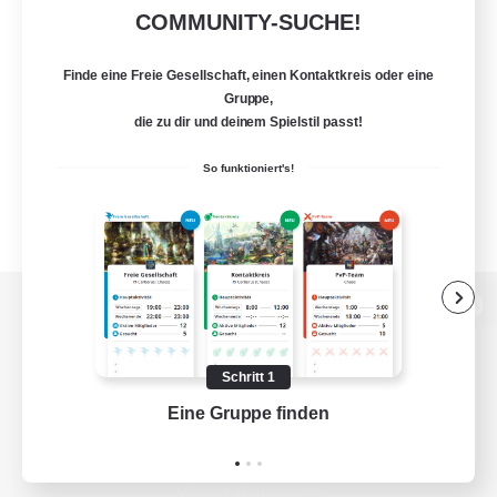
COMMUNITY-SUCHE!
Finde eine Freie Gesellschaft, einen Kontaktkreis oder eine
Gruppe,
die zu dir und deinem Spielstil passt!
So funktioniert's!
Zur PC-Seite
Schritt 1
Eine Gruppe finden
Auf 
Spiel herunterladen
Offizielle Informationen