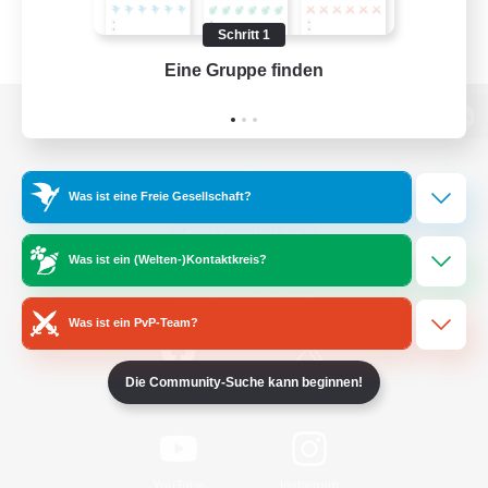
Schritt 1
Eine Gruppe finden
Auf 
Zur PC-Seite
Was ist eine Freie Gesellschaft?
Spiel herunterladen
Was ist ein (Welten-)Kontaktkreis?
Offizielle Informationen
Was ist ein PvP-Team?
Die Community-Suche kann beginnen!
/
Facebook
X
News
YouTube
Instagram