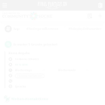
#Neulinge willkommen
#Roleplay-Enthusiasten
Tags
1
Es wurden
Gesuche gefunden!
Keine Angabe
Cerberus (Chaos)
KK & WKK
Wochentags
Wochenende
＃Handwerker/Sammler
Sprache
Welten-Kontaktkreis