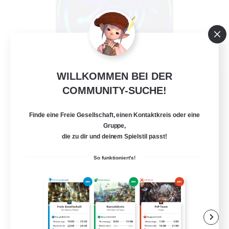
WILLKOMMEN BEI DER
Les Lazy Cats
COMMUNITY-SUCHE!
Rekrutierung für neue Mitglieder
Chaos
Finde eine Freie Gesellschaft, einen Kontaktkreis oder eine
10
Gesucht
Gruppe,
die zu dir und deinem Spielstil passt!
So funktioniert's!
Neulinge willkommen
Aktive Gruppe
Zwanglos