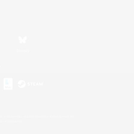
Bluesky
n
s or trademarks of Sony Interactive Entertainment Inc.
up of companies.