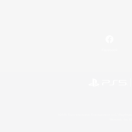
Facebook
©2026 Sony Interactive Entertainment LLC."PlayStation
Microsoft, the 