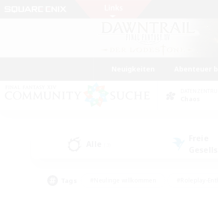
Neuigkeiten
Abenteuer 
DATENZENTR
Chaos
Freie
Alle
(3)
Gesell
Tags
#Neulinge willkommen
#Roleplay-Ent
#Mehrsprachig
#Unterkunft-Enthusias
#Screenshot-Enthusiasten
#Hochstufig