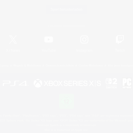
Spiel herunterladen
Offizielle Informationen
X
/
News
YouTube
Instagram
Twitch
Lizenz
Regeln & Richtlinien
Datenschutzrichtlinie
Cookie-Richtlinien
Abo jetzt kündige
 Family Mark", "PlayStation", "PS5 logo", "PS5", "PS4 logo" and "PS4" are registered trademark
XBOX Sphere mark, the Series X|S logo and XBOX Series X|S are trademarks of the Microsoft gro
Nintendo Switch is a trademark of Nintendo.
Mac is a trademark of Apple Inc.