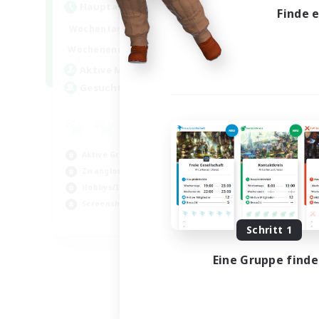
Hauptaktivität
Finde 
1:00
24:00
Wochentags
1:00
24:00
Wochenende
6
Aktive Mitglieder
60
Gesucht
Aktive Gruppe
Zwanglos
Hobbys/Interessen
Screenshot-Enthusiasten
EN / DE / FR
Schritt 1
Endet am 05.09.2026
Eine Gruppe find