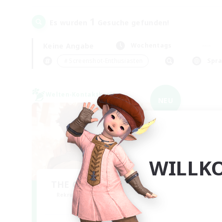
1
Es wurden
Gesuche gefunden!
Keine Angabe
Wochentags
＃Screenshot-Enthusiasten
Spr
Welten-Kontaktkreis
NEU
WILLK
THE G4Y BROS - CHAOS
Rekrutierung für neue Mitglieder
Chaos