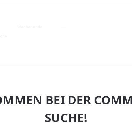
Wochenende
ache
OMMEN BEI DER COMM
SUCHE!