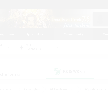
beginnen
Spielinfos
Community
Ra
UM
WELT
Cerberus
KK & WKK
(1)
schaften
(2)
husiasten
#Zwanglos
#Elternfreundlich
#Spielerevents
ten
#Glamour-Enthusiasten
#Schatzkarten
#Studentenfr
e Inhalte
#Lore-Enthusiasten
#Handwerker/Sammler
#