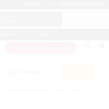
Deutsch
Check deine Charakterdetails
Einloggen
nglisten
Hilfe
Neues Rekrutierungsgesuch
Merkliste
Hilfe
PvP-Teams
Suche
(0)
#Berufstätige willkommen
#Aktive Gruppe
eundlich
#Hardcore
#Hohe Jagd
Hobbys/Interessen
#PvP-Enthusiasten