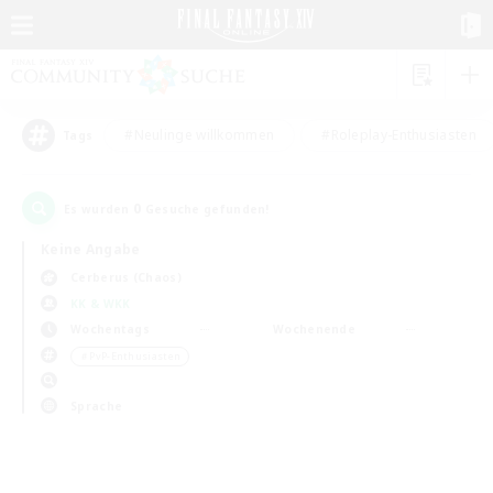
#Neulinge willkommen
#Roleplay-Enthusiasten
Tags
0
Es wurden
Gesuche gefunden!
Keine Angabe
Cerberus (Chaos)
KK & WKK
Wochentags
Wochenende
＃PvP-Enthusiasten
Sprache