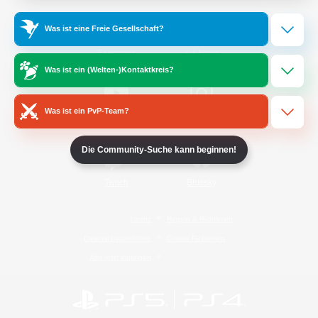
Was ist eine Freie Gesellschaft?
/
Facebook
X
News
Was ist ein (Welten-)Kontaktkreis?
Was ist ein PvP-Team?
YouTube
Instagram
Die Community-Suche kann beginnen!
Twitch
Bluesky
Lizenz
Regeln & Richtlinien
Datenschutzrichtlinie
Cookie-Richtlinien
Abo jetzt kündigen