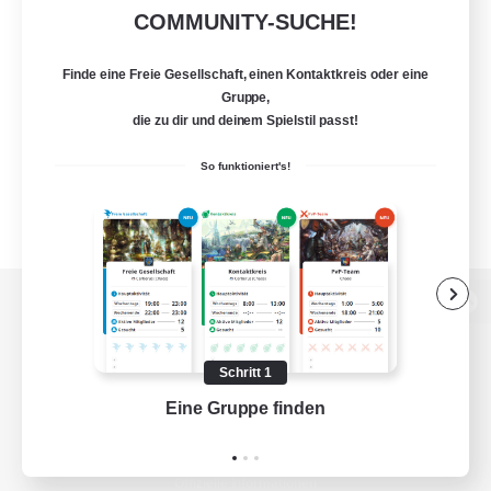
COMMUNITY-SUCHE!
Finde eine Freie Gesellschaft, einen Kontaktkreis oder eine
Gruppe,
die zu dir und deinem Spielstil passt!
So funktioniert's!
Zur PC-Seite
Schritt 1
Eine Gruppe finden
Auf 
Spiel herunterladen
Offizielle Informationen