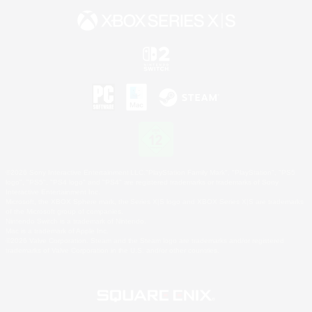
©2026 Sony Interactive Entertainment LLC."PlayStation Family Mark", "PlayStation", "PS5
logo", "PS5", "PS4 logo" and "PS4" are registered trademarks or trademarks of Sony
Interactive Entertainment Inc.
Microsoft, the XBOX Sphere mark, the Series X|S logo and XBOX Series X|S are trademarks
of the Microsoft group of companies.
Nintendo Switch is a trademark of Nintendo.
Mac is a trademark of Apple Inc.
©2026 Valve Corporation. Steam and the Steam logo are trademarks and/or registered
trademarks of Valve Corporation in the U.S. and/or other countries.