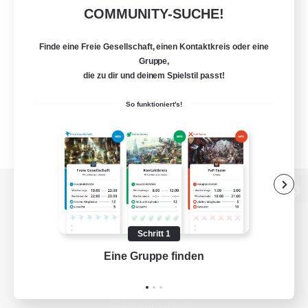
COMMUNITY-SUCHE!
Finde eine Freie Gesellschaft, einen Kontaktkreis oder eine
Gruppe,
die zu dir und deinem Spielstil passt!
So funktioniert's!
Zur PC-Seite
Schritt 1
Eine Gruppe finden
Auf 
Spiel herunterladen
Offizielle Informationen