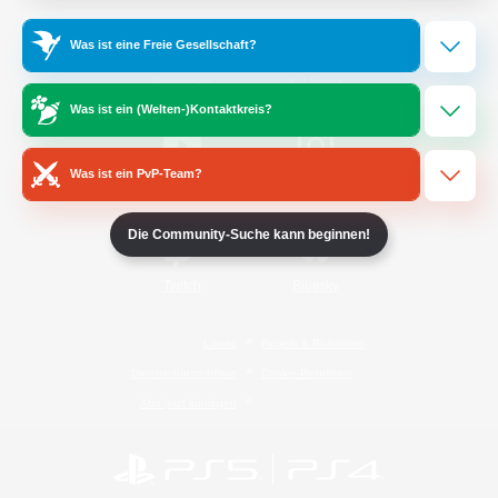
Was ist eine Freie Gesellschaft?
/
Facebook
X
News
Was ist ein (Welten-)Kontaktkreis?
Was ist ein PvP-Team?
YouTube
Instagram
Die Community-Suche kann beginnen!
Twitch
Bluesky
Lizenz
Regeln & Richtlinien
Datenschutzrichtlinie
Cookie-Richtlinien
Abo jetzt kündigen