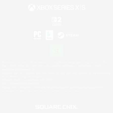
©2026 Sony Interactive Entertainment LLC."PlayStation Family Mark", "PlayStation", "PS5
logo", "PS5", "PS4 logo" and "PS4" are registered trademarks or trademarks of Sony
Interactive Entertainment Inc.
Microsoft, the XBOX Sphere mark, the Series X|S logo and XBOX Series X|S are trademarks
of the Microsoft group of companies.
Nintendo Switch is a trademark of Nintendo.
Mac is a trademark of Apple Inc.
©2026 Valve Corporation. Steam and the Steam logo are trademarks and/or registered
trademarks of Valve Corporation in the U.S. and/or other countries.