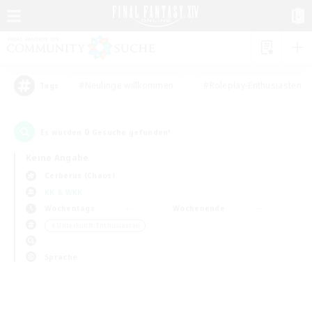
#Neulinge willkommen
#Roleplay-Enthusiasten
Tags
0
Es wurden
Gesuche gefunden!
Keine Angabe
Cerberus (Chaos)
KK & WKK
Wochentags
Wochenende
＃Unterkunft-Enthusiasten
Sprache