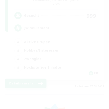
Rekrutierung für neue Mitglieder
Chaos
999
Gesucht
JW seulement
Aktive Gruppe
Hobbys/Interessen
Zwanglos
Hochstufige Inhalte
FR
Details ansehen
Endet am 07.08.2026