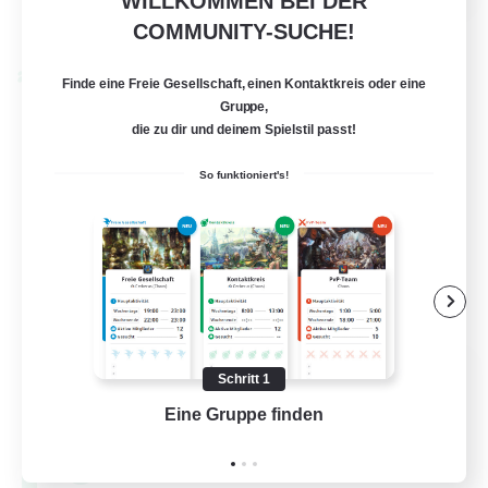
WILLKOMMEN BEI DER
Details ansehen
COMMUNITY-SUCHE!
Endet am 28.08.2026
Welten-Kontaktkreis
Finde eine Freie Gesellschaft, einen Kontaktkreis oder eine
Gruppe,
die zu dir und deinem Spielstil passt!
So funktioniert's!
FFXIV - UK
Schritt 1
Rekrutierung für neue Mitglieder
Eine Gruppe finden
Auf 
Chaos
--
Gesucht