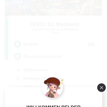
FFXIV EU Network
Rekrutierung für neue Mitglieder
Chaos
50
Gesucht
Players events social
Spielerevents
Neulinge willkommen
Aktive Gruppe
Hobbys/Interessen
EN / FR