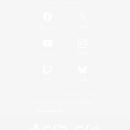
Offizielle Informationen
/
Facebook
X
News
YouTube
Instagram
Twitch
Bluesky
Lizenz
Regeln & Richtlinien
Datenschutzrichtlinie
Cookie-Richtlinien
Abo jetzt kündigen