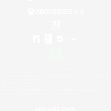
©2026 Sony Interactive Entertainment LLC."PlayStation Family Mark", "PlayStation", "PS5
logo", "PS5", "PS4 logo" and "PS4" are registered trademarks or trademarks of Sony
Interactive Entertainment Inc.
Microsoft, the XBOX Sphere mark, the Series X|S logo and XBOX Series X|S are trademarks
of the Microsoft group of companies.
Nintendo Switch is a trademark of Nintendo.
Mac is a trademark of Apple Inc.
©2026 Valve Corporation. Steam and the Steam logo are trademarks and/or registered
trademarks of Valve Corporation in the U.S. and/or other countries.