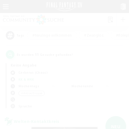
#Neulinge willkommen
#Zwanglos
#Rolepl
Tags
11
Es wurden
Gesuche gefunden!
Keine Angabe
Cerberus (Chaos)
KK & WKK
Wochentags
Wochenende
＃Aktive Gruppe
Sprache
Welten-Kontaktkreis
NEU