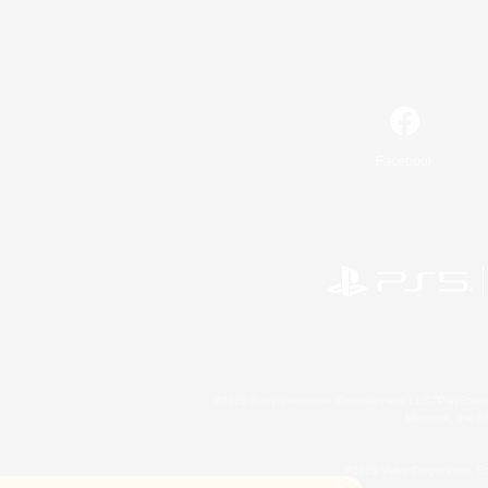
Facebook
©2026 Sony Interactive Entertainment LLC."PlayStation
Microsoft, the 
©2026 Valve Corporation. St