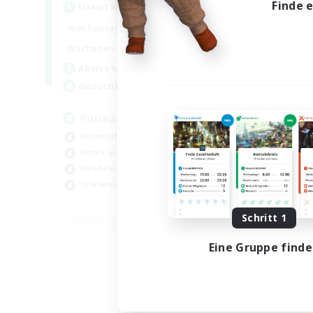
Finde 
Hauptaktivität
15:00
2:00
Wochentags
10:00
3:00
Wochenende
20
Aktive Mitglieder
44
Gesucht
Polska
Hochstufige Inhalte
Aktive Gruppe
Handwerker/Sammler
Spielerevents
EN
Schritt 1
Endet am 21.08.2026
Eine Gruppe find