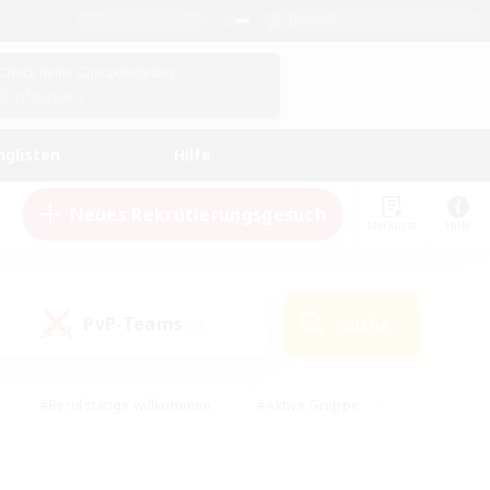
Deutsch
Check deine Charakterdetails
Einloggen
nglisten
Hilfe
Neues Rekrutierungsgesuch
Merkliste
Hilfe
PvP-Teams
Suche
(0)
#Berufstätige willkommen
#Aktive Gruppe
eundlich
#Hardcore
#Hohe Jagd
Hobbys/Interessen
#PvP-Enthusiasten