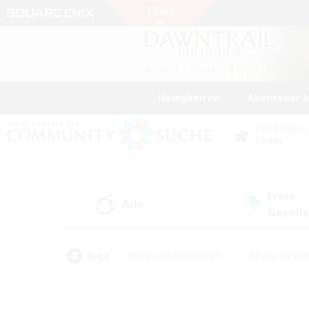
Neuigkeiten
Abenteuer 
DATENZENTR
Chaos
Freie
Alle
(2)
Gesell
Tags
#Neulinge willkommen
#Roleplay-Ent
#Mehrsprachig
#Unterkunft-Enthusias
#Screenshot-Enthusiasten
#Hochstufig