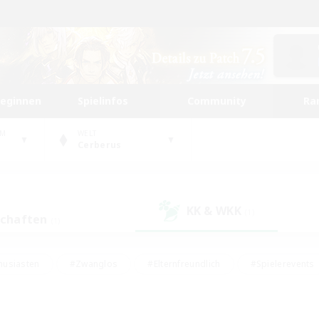
beginnen
Spielinfos
Community
Ra
UM
WELT
Cerberus
KK & WKK
(1)
schaften
(1)
husiasten
#Zwanglos
#Elternfreundlich
#Spielerevents
ten
#Glamour-Enthusiasten
#Schatzkarten
#Studentenfr
e Inhalte
#Lore-Enthusiasten
#Handwerker/Sammler
#