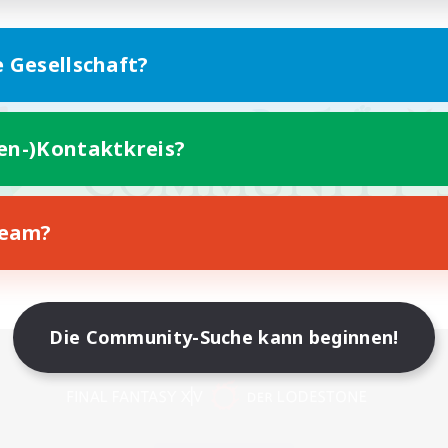
e Gesellschaft?
ten-)Kontaktkreis?
Team?
Die Community-Suche kann beginnen!
Version für Mobilgeräte