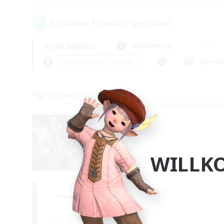
1
Es wurden
Gesuche gefunden!
Keine Angabe
Wochentags
＃Handwerker/Sammler
Sprach
Welten-Kontaktkreis
WILLK
Project: Exodus
Rekrutierung für neue Mitglieder
Chaos