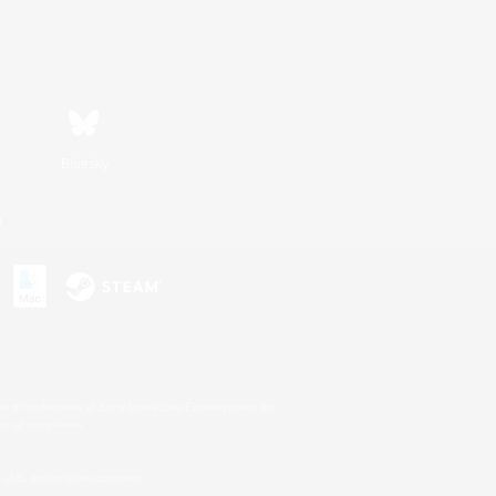
Bluesky
n
s or trademarks of Sony Interactive Entertainment Inc.
up of companies.
U.S. and/or other countries.