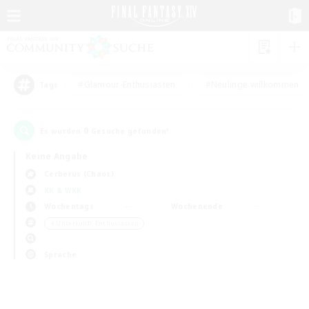
#Glamour-Enthusiasten
#Neulinge willkommen
Tags
0
Es wurden
Gesuche gefunden!
Keine Angabe
Cerberus (Chaos)
KK & WKK
Wochentags
Wochenende
＃Unterkunft-Enthusiasten
Sprache