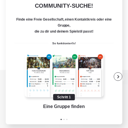
COMMUNITY-SUCHE!
Finde eine Freie Gesellschaft, einen Kontaktkreis oder eine
Gruppe,
die zu dir und deinem Spielstil passt!
So funktioniert's!
Zur PC-Seite
Schritt 1
Eine Gruppe finden
Auf 
Spiel herunterladen
Offizielle Informationen