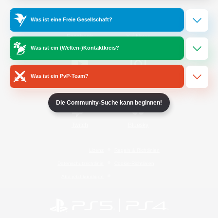
Was ist eine Freie Gesellschaft?
/
Facebook
X
News
Was ist ein (Welten-)Kontaktkreis?
Was ist ein PvP-Team?
YouTube
Instagram
Die Community-Suche kann beginnen!
Twitch
Bluesky
Lizenz
Regeln & Richtlinien
Datenschutzrichtlinie
Cookie-Richtlinien
Abo jetzt kündigen