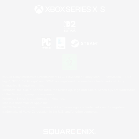
©2026 Sony Interactive Entertainment LLC."PlayStation Family Mark", "PlayStation", "PS5
logo", "PS5", "PS4 logo" and "PS4" are registered trademarks or trademarks of Sony
Interactive Entertainment Inc.
Microsoft, the XBOX Sphere mark, the Series X|S logo and XBOX Series X|S are trademarks
of the Microsoft group of companies.
Nintendo Switch is a trademark of Nintendo.
Mac is a trademark of Apple Inc.
©2026 Valve Corporation. Steam and the Steam logo are trademarks and/or registered
trademarks of Valve Corporation in the U.S. and/or other countries.