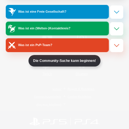
Was ist eine Freie Gesellschaft?
/
Facebook
X
News
Was ist ein (Welten-)Kontaktkreis?
Was ist ein PvP-Team?
YouTube
Instagram
Die Community-Suche kann beginnen!
Twitch
Bluesky
Lizenz
Regeln & Richtlinien
Datenschutzrichtlinie
Cookie-Richtlinien
Abo jetzt kündigen