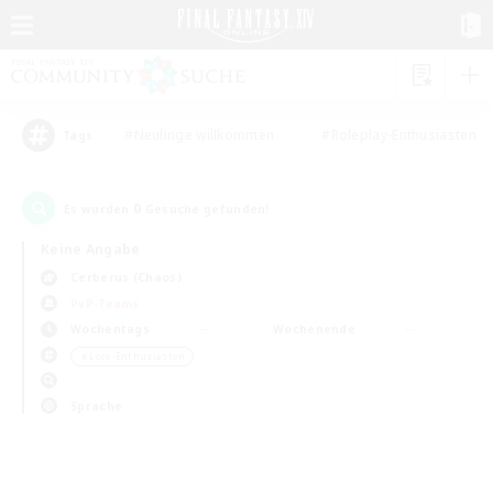
#Neulinge willkommen
#Roleplay-Enthusiasten
Tags
0
Es wurden
Gesuche gefunden!
Keine Angabe
Cerberus (Chaos)
PvP-Teams
Wochentags
Wochenende
＃Lore-Enthusiasten
Sprache