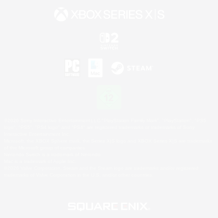
©2026 Sony Interactive Entertainment LLC."PlayStation Family Mark", "PlayStation", "PS5
logo", "PS5", "PS4 logo" and "PS4" are registered trademarks or trademarks of Sony
Interactive Entertainment Inc.
Microsoft, the XBOX Sphere mark, the Series X|S logo and XBOX Series X|S are trademarks
of the Microsoft group of companies.
Nintendo Switch is a trademark of Nintendo.
Mac is a trademark of Apple Inc.
©2026 Valve Corporation. Steam and the Steam logo are trademarks and/or registered
trademarks of Valve Corporation in the U.S. and/or other countries.