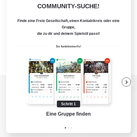
COMMUNITY-SUCHE!
Finde eine Freie Gesellschaft, einen Kontaktkreis oder eine
Gruppe,
die zu dir und deinem Spielstil passt!
So funktioniert's!
Zur PC-Seite
Schritt 1
Eine Gruppe finden
Auf 
Spiel herunterladen
Offizielle Informationen